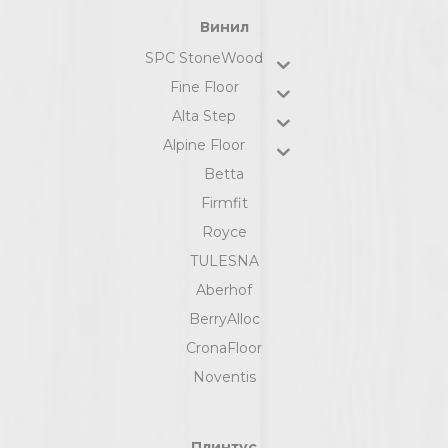
Винил
SPC StoneWood
Fine Floor
Alta Step
Alpine Floor
Betta
Firmfit
Royce
TULESNA
Aberhof
BerryAlloc
CronaFloor
Noventis
Плинтус