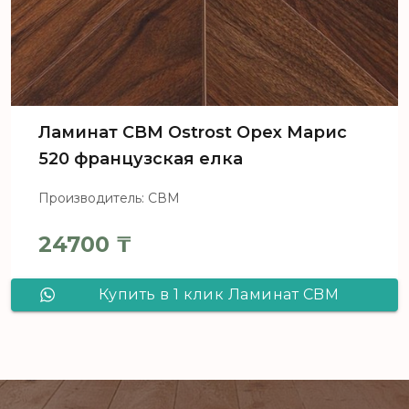
Ламинат CBM Ostrost Орех Марис
520 французская елка
Производитель: СВМ
24700
₸
Купить в 1 клик Ламинат CBM
Ostrost Орех Марис 520
французская елка