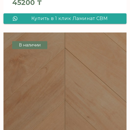
45200
₸
Купить в 1 клик Ламинат CBM
Ostrost Дуб Польна 513 французская
елка
В наличии