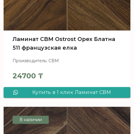
Ламинат CBM Ostrost Орех Блатна
511 французская елка
Производитель: СВМ
24700
₸
Купить в 1 клик Ламинат CBM
Ostrost Орех Блатна 511 французская
елка
В наличии