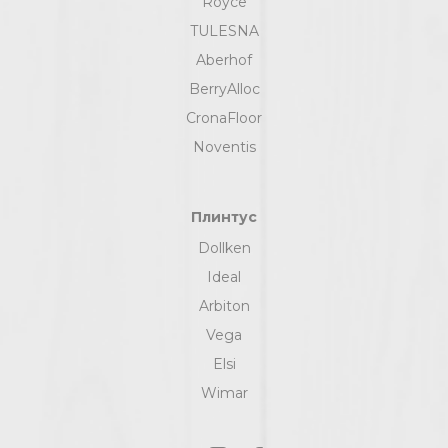
Royce
TULESNA
Aberhof
BerryAlloc
CronaFloor
Noventis
Плинтус
Dollken
Ideal
Arbiton
Vega
Elsi
Wimar