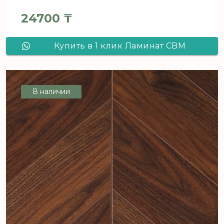
24700
₸
Купить в 1 клик Ламинат CBM
Ostrost Орех Габри 502 французская
елка
В наличии