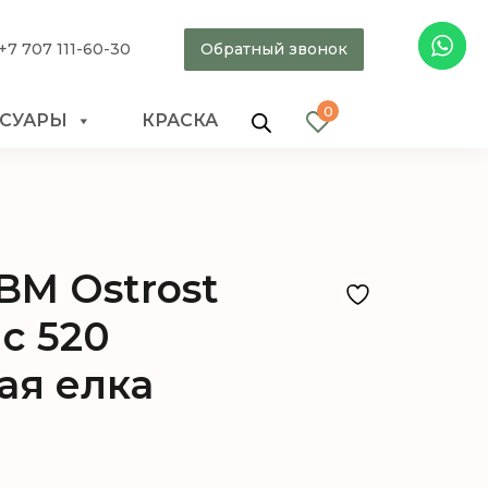
+7 707 111-60-30
Обратный звонок
0
ССУАРЫ
КРАСКА
BM Ostrost
с 520
ая елка