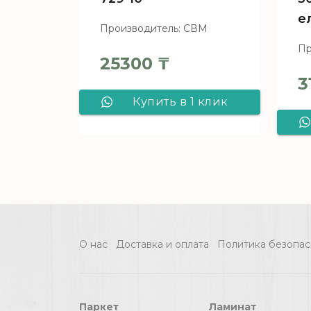
е
Производитель: СВМ
Пр
25300
₸
3
Купить в 1 клик
Ламинат CBM
Silence Дуб Злате
729-10
О нас
Доставка и оплата
Политика безопас
Паркет
Ламинат