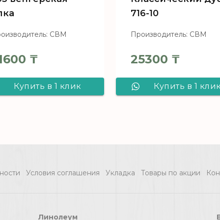
лка
716-10
оизводитель: СВМ
Производитель: СВМ
1600
₸
25300
₸
Купить в 1 клик
Купить в 1 кли
Ламинат CBM
Ламинат CBM
Mosaik Дуб Садек
Silence
303 венгерская
Классический д
елка
716-10
ности
Условия соглашения
Укладка
Товары по акции
Кон
Линолеум