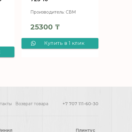
Производитель: СВМ
25300
₸
Купить в 1 клик
к
Ламинат CBM
Silence Дуб Онега
725-10
уб
такты
Возврат товара
+7 707 111-60-30
Винил
Плинтус