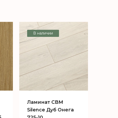
В наличии
Ламинат CBM
Silence Дуб Онега
б
725-10