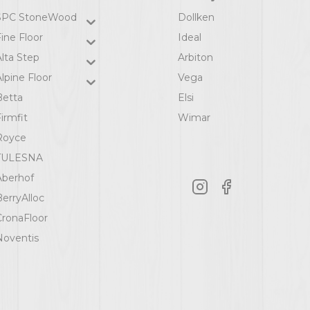
SPC StoneWood
Dollken
ine Floor
Ideal
Alta Step
Arbiton
lpine Floor
Vega
Betta
Elsi
irmfit
Wimar
Royce
TULESNA
Aberhof
BerryAlloc
CronaFloor
Noventis