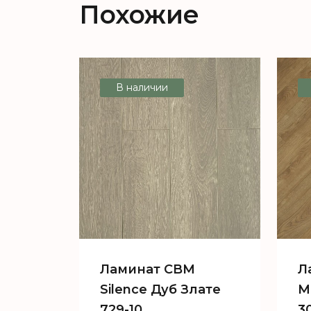
Похожие
В наличии
Ламинат CBM
Л
Silence Дуб Злате
M
729-10
3