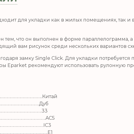
ходит для укладки как в жилых помещениях, так и в 
н тем, что он выполнен в форме параллелограмма, 
одящий вам рисунок среди нескольких вариантов сх
годаря замку Single Click. Для укладки потребуется
ы Eparket рекомендуют использовать рулонную пр
…………………………………..
Китай
……………………………….
Дуб
………………………………….
33
……………………………………….
AC5
……………………………………
IC3
……………………………………….
E1