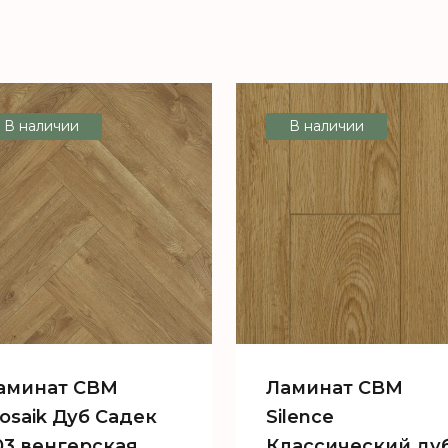
В наличии
В наличии
аминат CBM
Ламинат CBM
osaik Дуб Садек
Silence
03 венгерская
Классический ду