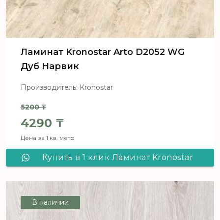
Ламинат Kronostar Arto D2052 WG
Дуб Нарвик
Производитель: Kronostar
5200
₸
Первоначальная цена составля
4290
₸
Цена за 1 кв. метр
Текущая цена: 4290 ₸.
Купить в 1 клик Ламинат Kronostar
Arto D2052 WG Дуб Нарвик
В наличии