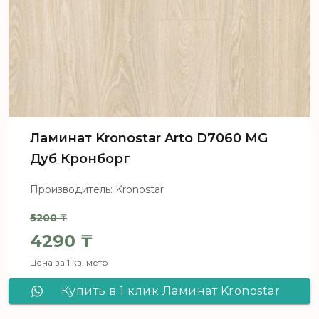
Ламинат Kronostar Arto D7060 MG
Дуб Кронборг
Производитель: Kronostar
5200
₸
Первоначальная цена составля
4290
₸
Цена за 1 кв. метр
Текущая цена: 4290 ₸.
Купить в 1 клик Ламинат Kronostar
Arto D7060 MG Дуб Кронборг