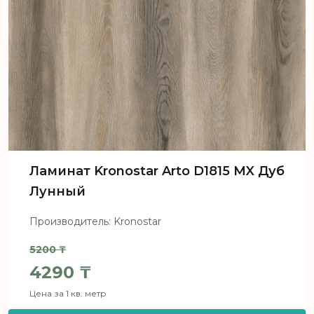
Ламинат Kronostar Arto D1815 MX Дуб
Лунный
Производитель: Kronostar
5200
₸
Первоначальная цена составля
4290
₸
Цена за 1 кв. метр
Текущая цена: 4290 ₸.