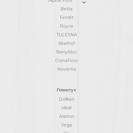
Alpine Floor
Betta
Firmfit
Royce
TULESNA
Aberhof
BerryAlloc
CronaFloor
Noventis
Плинтус
Dollken
Ideal
Arbiton
Vega