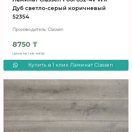
Дуб светло-серый коричневый
52354
Производитель: Classen
8750
₸
Цена за 1 кв. метр
Купить в 1 клик Ламинат Сlassen
Pool 832-4V WR Дуб светло-серый
коричневый 52354