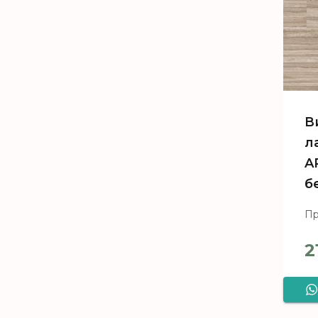
В
л
A
б
Пр
2