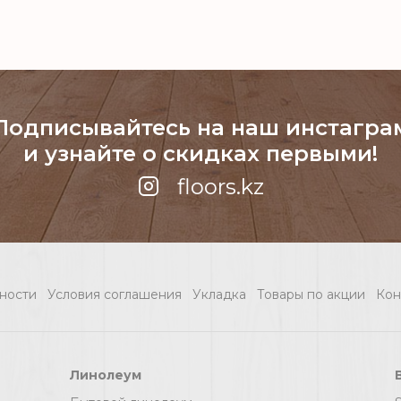
ламинат Alta Step
ARRIBA Мрамор
бежевый
Подписывайтесь на наш инстагра
и узнайте о скидках первыми!
floors.kz
ности
Условия соглашения
Укладка
Товары по акции
Кон
Линолеум