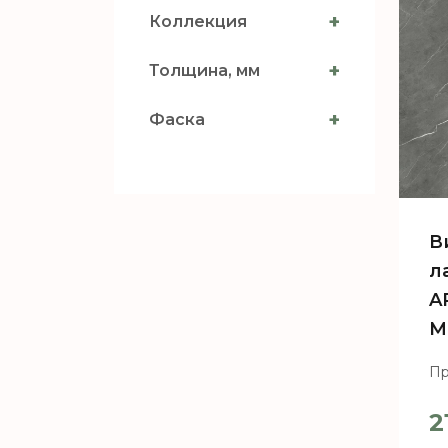
+
Коллекция
+
Толщина, мм
+
Фаска
В
л
A
М
Пр
2