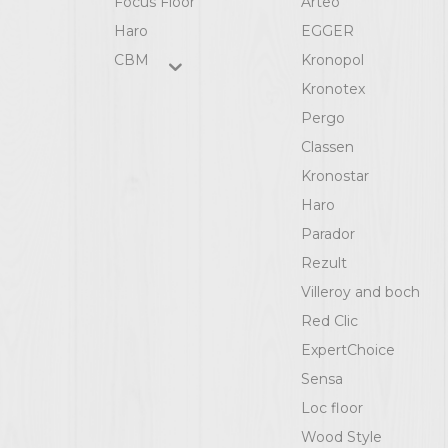
Focus Floor
Arteo
Haro
EGGER
СВМ
Kronopol
Kronotex
Pergo
Classen
Kronostar
Haro
Parador
Rezult
Villeroy and boch
Red Clic
ExpertChoice
Sensa
Loc floor
Wood Style