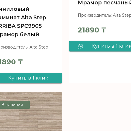
Мрамор песчаны
иниловый
Производитель: Alta Ste
аминат Alta Step
RRIBA SPC9905
21890
₸
рамор белый
Купить в 1 кли
оизводитель: Alta Step
Виниловый
1890
₸
ламинат Alta St
ARRIBA SPC990
Купить в 1 клик
Мрамор песчан
Виниловый
ламинат Alta Step
В наличии
ARRIBA SPC9905
Мрамор белый