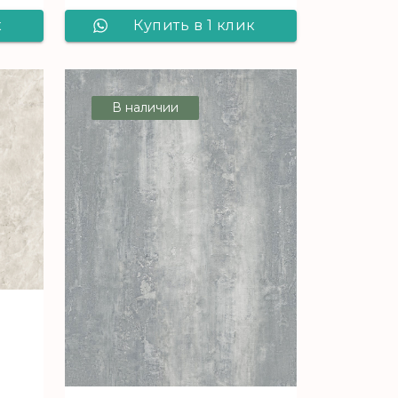
Купить в 1 клик
к
Виниловый
ламинат Alta Step
ep
В наличии
ARRIBA SPC9904
3
Гранит светлый
й