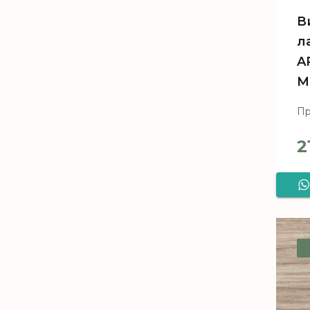
В
л
A
М
Пр
2