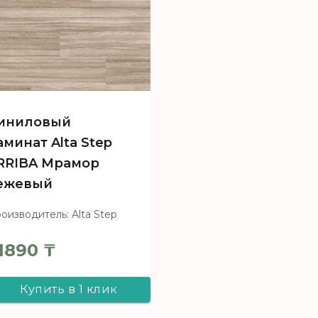
иниловый
аминат Alta Step
RRIBA Мрамор
ежевый
оизводитель: Alta Step
1890
₸
Купить в 1 клик
Виниловый