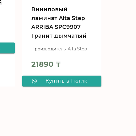
й
Виниловый
p
ламинат Alta Step
ARRIBA SPC9907
Гранит дымчатый
к
Производитель: Alta Step
21890
₸
ep
6
Купить в 1 клик
ый
Виниловый
ламинат Alta Step
ARRIBA SPC9907
Гранит дымчатый