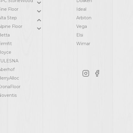
SPC StoneWood
Dollken
ine Floor
Ideal
Alta Step
Arbiton
lpine Floor
Vega
Betta
Elsi
irmfit
Wimar
Royce
TULESNA
Aberhof
BerryAlloc
CronaFloor
Noventis