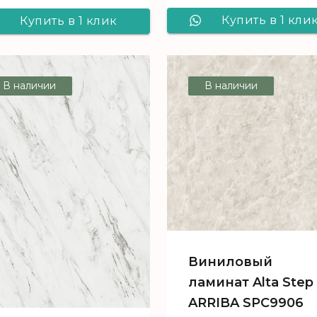
Купить в 1 кли
Купить в 1 клик
Виниловый
Виниловый
ламинат Alta St
ламинат Alta Step
В наличии
В наличии
ARRIBA SPC990
ARRIBA SPC9902
Гранит темны
Мрамор серый
Виниловый
ламинат Alta Step
ARRIBA SPC9906