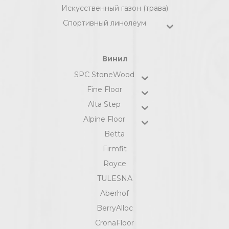
Искусственный газон (трава)
Спортивный линолеум
Винил
SPC StoneWood
Fine Floor
Alta Step
Alpine Floor
Betta
Firmfit
Royce
TULESNA
Aberhof
BerryAlloc
CronaFloor