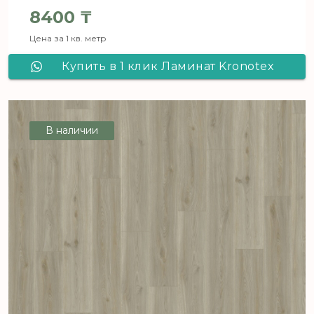
8400
₸
Цена за 1 кв. метр
Купить в 1 клик Ламинат Kronotex
Exquisit D4613 Ясень медный
В наличии