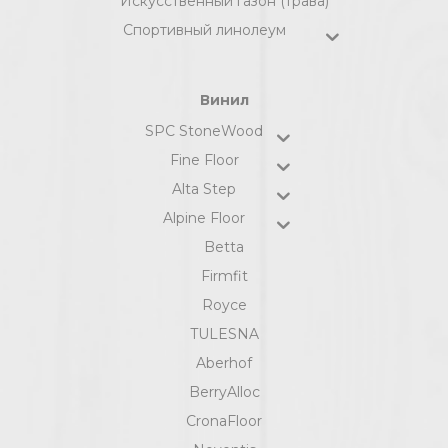
Искусственный газон (трава)
Спортивный линолеум
Винил
SPC StoneWood
Fine Floor
Alta Step
Alpine Floor
Betta
Firmfit
Royce
TULESNA
Aberhof
BerryAlloc
CronaFloor