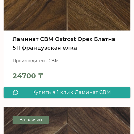
Ламинат CBM Ostrost Орех Блатна
511 французская елка
Производитель: СВМ
24700
₸
Купить в 1 клик Ламинат CBM
Ostrost Орех Блатна 511 французская
елка
В наличии