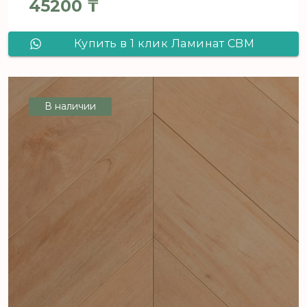
45200
₸
Купить в 1 клик Ламинат CBM
Ostrost Дуб Польна 513 французская
елка
В наличии