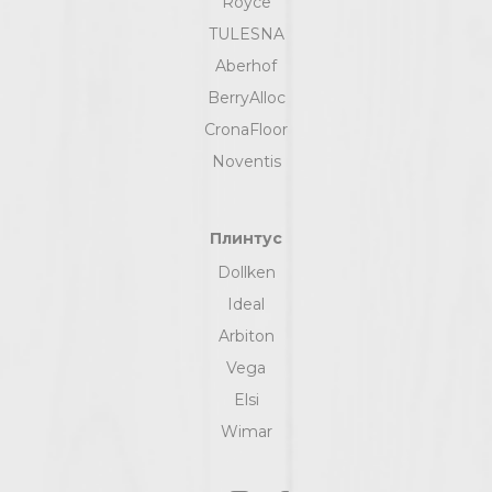
Royce
TULESNA
Aberhof
BerryAlloc
CronaFloor
Noventis
Плинтус
Dollken
Ideal
Arbiton
Vega
Elsi
Wimar