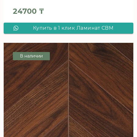
24700
₸
Купить в 1 клик Ламинат CBM
Ostrost Орех Габри 502 французская
елка
В наличии