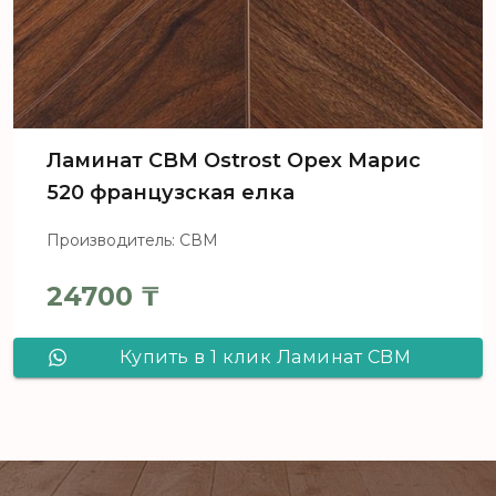
Ламинат CBM Ostrost Орех Марис
520 французская елка
Производитель: СВМ
24700
₸
Купить в 1 клик Ламинат CBM
Ostrost Орех Марис 520
французская елка