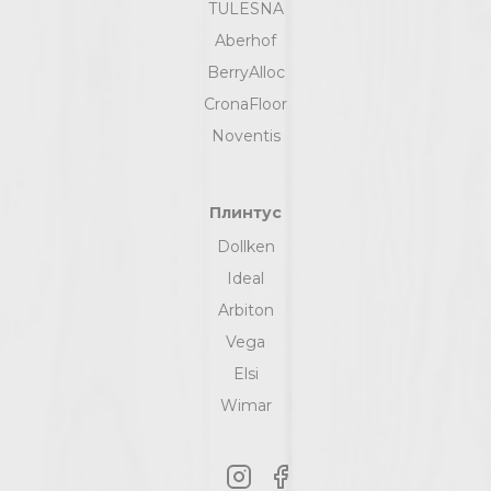
TULESNA
Aberhof
BerryAlloc
CronaFloor
Noventis
Плинтус
Dollken
Ideal
Arbiton
Vega
Elsi
Wimar