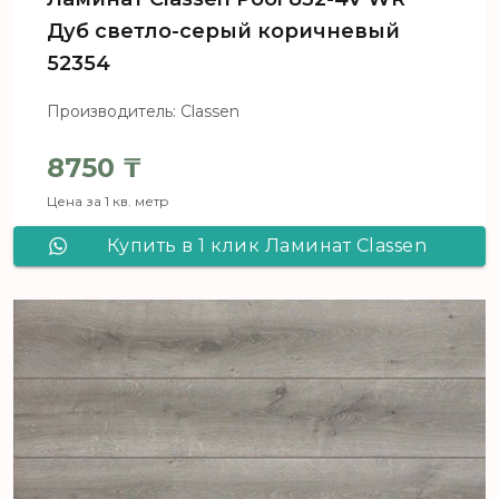
Дуб светло-серый коричневый
52354
Производитель: Classen
8750
₸
Цена за 1 кв. метр
Купить в 1 клик Ламинат Сlassen
Pool 832-4V WR Дуб светло-серый
коричневый 52354