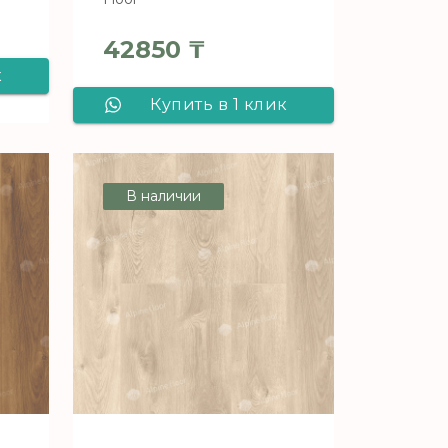
42850
₸
к
Купить в 1 клик
Виниловый
e
ламинат Alpine
В наличии
Floor серии
б
PREMIUM XL Дуб
7-
Грей Дождливый
ECO 7-4