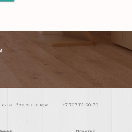
e
м
ия
такты
Возврат товара
+7 707 111-60-30
Винил
Плинтус