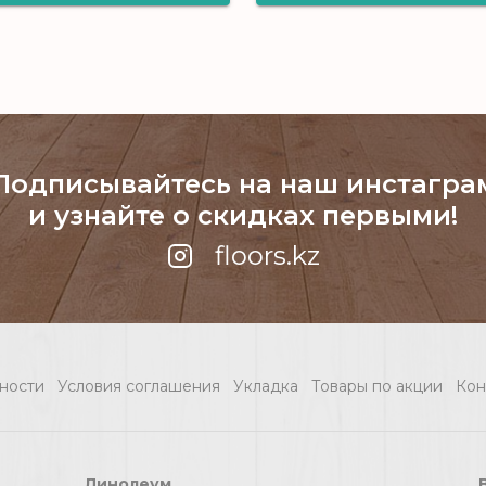
Виниловый
Виниловый
ламинат Alpine
ламинат Alpin
Floor серии
Floor серии
PREMIUM XL Дуб
PREMIUM XL
Подписывайтесь на наш инстагра
Фантазия ABA ECO
Северная Истор
и узнайте о скидках первыми!
7-1
ABA ECO 7-3
floors.kz
ности
Условия соглашения
Укладка
Товары по акции
Кон
Линолеум