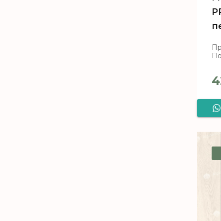
P
п
Пр
Fl
4