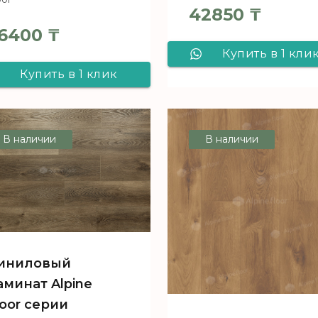
42850
₸
6400
₸
Купить в 1 кли
Купить в 1 клик
Виниловый
Виниловый
ламинат Alpin
ламинат Alpine
Floor серии
В наличии
В наличии
Floor серии
PREMIUM XL Ду
PREMIUM XL Дуб
гранит ABA ECO 
Белая ночь ABA
8
ECO 7-2
иниловый
аминат Alpine
loor серии