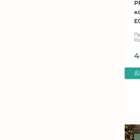
P
к
E
Пр
Fl
4