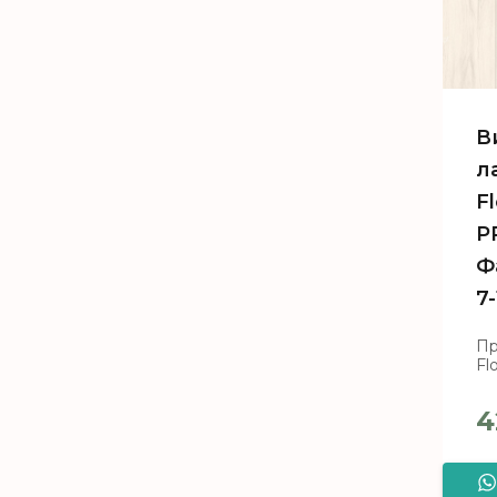
В
л
F
P
Ф
7-
Пр
Fl
4