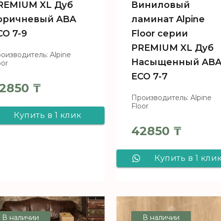
Виниловый
REMIUM XL Дуб
ламинат Alpine
оричневый ABA
Floor серии
CO 7-9
PREMIUM XL Дуб
оизводитель: Alpine
Насыщенный AB
oor
ECO 7-7
2850
₸
Производитель: Alpine
Floor
Купить в 1 клик
42850
₸
Виниловый
ламинат Alpine
Купить в 1 кли
Floor серии
Виниловый
PREMIUM XL Дуб
ламинат Alpin
коричневый ABA
Floor серии
В наличии
В наличии