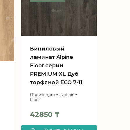
Floor серии
б
PREMIUM XL Дуб
BA
Натуральный
Отбеленный ABA
ECO 7-5
Виниловый
ламинат Alpine
Floor серии
PREMIUM XL Дуб
торфяной ECO 7-11
Производитель: Alpine
Floor
42850
₸