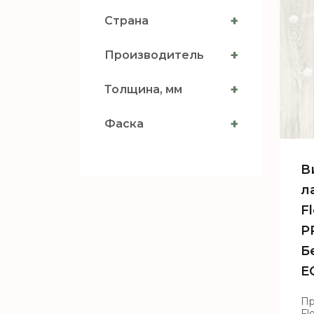
+
Страна
+
Производитель
+
Толщина, мм
+
Фаска
В
л
F
P
Б
E
Пр
Fl