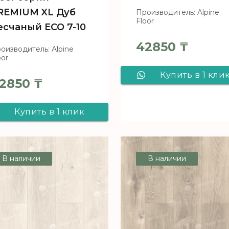
REMIUM XL Дуб
Производитель: Alpine
Floor
есчаный ECO 7-10
42850
₸
оизводитель: Alpine
oor
Купить в 1 кли
2850
₸
Виниловый
ламинат Alpin
Купить в 1 клик
Floor серии
Виниловый
PREMIUM XL Ду
ламинат Alpine
В наличии
В наличии
Природный
Floor серии
Изысканный AB
PREMIUM XL Дуб
ECO 7-6
песчаный ECO 7-
10