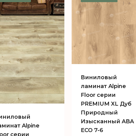
ECO 7-9
PREMIUM XL Ду
Насыщенный A
ECO 7-7
Виниловый
ламинат Alpine
Floor серии
PREMIUM XL Дуб
Природный
иниловый
Изысканный ABA
аминат Alpine
ECO 7-6
loor серии