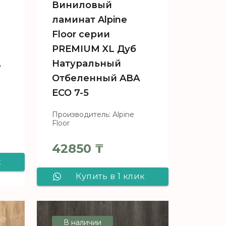
Виниловый
ламинат Alpine
Floor серии
PREMIUM XL Дуб
A
Натуральный
Отбеленный ABA
ECO 7-5
Производитель: Alpine
Floor
42850
₸
к
Купить в 1 клик
Виниловый
e
ламинат Alpine
В наличии