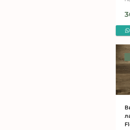
3
В
л
F