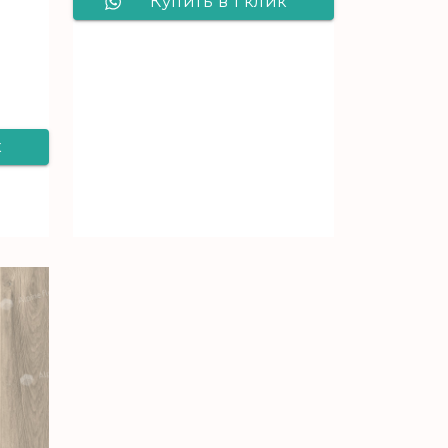
Купить в 1 клик
Виниловый
ламинат Alpine
Floor серии
PREMIUM XL Дуб
к
торфяной ECO 7-11
e
б
A