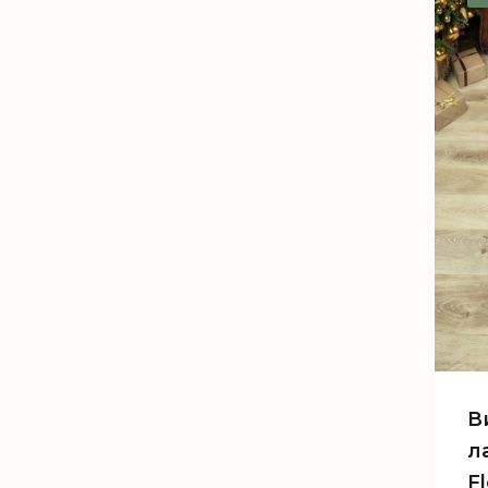
В
л
F