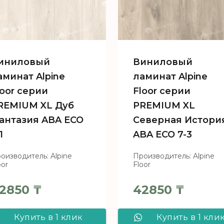
иниловый
Виниловый
аминат Alpine
ламинат Alpine
loor серии
Floor серии
REMIUM XL Дуб
PREMIUM XL
антазия ABA ECO
Северная Истори
1
ABA ECO 7-3
оизводитель: Alpine
Производитель: Alpine
oor
Floor
2850
₸
42850
₸
Купить в 1 клик
Купить в 1 кли