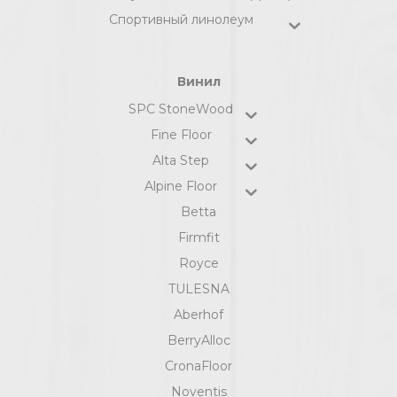
Спортивный линолеум
Винил
SPC StoneWood
Fine Floor
Alta Step
Alpine Floor
Betta
Firmfit
Royce
TULESNA
Aberhof
BerryAlloc
CronaFloor
Noventis