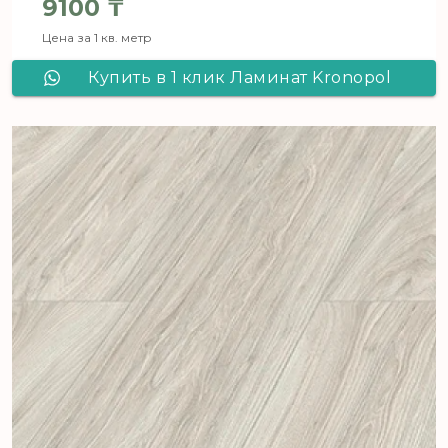
9100
₸
Цена за 1 кв. метр
Купить в 1 клик Ламинат Kronopol
Aqua Block c Aqua Pearl 3310 Вяз
Ариэль