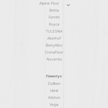
Alpine Floor
Betta
Firmfit
Royce
TULESNA
Aberhof
BerryAlloc
CronaFloor
Noventis
Плинтус
Dollken
Ideal
Arbiton
Vega