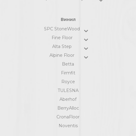
Винил
SPC StoneWood
Fine Floor
Alta Step
Alpine Floor
Betta
Firmfit
Royce
TULESNA
Aberhof
BerryAlloc
CronaFloor
Noventis