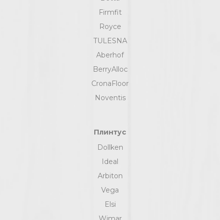
Firmfit
Royce
TULESNA
Aberhof
BerryAlloc
CronaFloor
Noventis
Плинтус
Dollken
Ideal
Arbiton
Vega
Elsi
Wimar