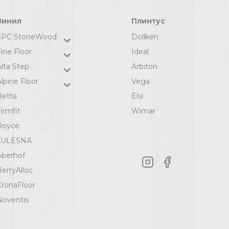
Винил
Плинтус
SPC StoneWood
Dollken
ine Floor
Ideal
Alta Step
Arbiton
lpine Floor
Vega
Betta
Elsi
irmfit
Wimar
Royce
TULESNA
Aberhof
BerryAlloc
CronaFloor
Noventis