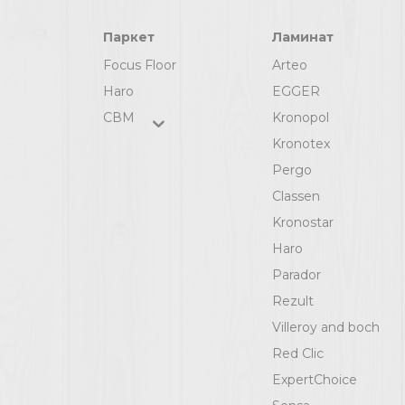
Паркет
Ламинат
Focus Floor
Arteo
Haro
EGGER
СВМ
Kronopol
Kronotex
Pergo
Classen
Kronostar
Haro
Parador
Rezult
Villeroy and boch
Red Clic
ExpertChoice