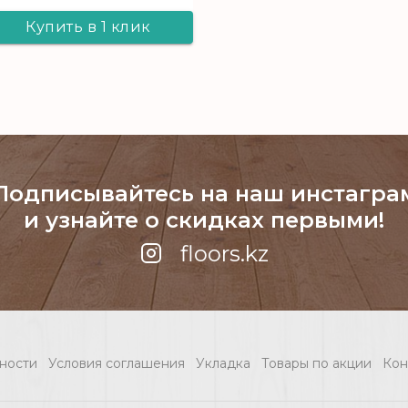
Купить в 1 клик
Кварц-винил Fine
Floor Mib
Гримберген FF
MIB-052
Подписывайтесь на наш инстагра
и узнайте о скидках первыми!
floors.kz
ности
Условия соглашения
Укладка
Товары по акции
Кон