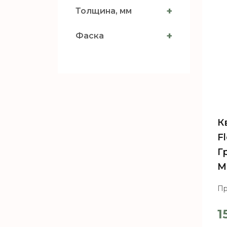
+
Толщина, мм
+
Фаска
К
F
Г
M
Пр
1