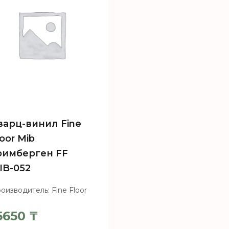
варц-винил Fine
loor Mib
римберген FF
IB-052
оизводитель: Fine Floor
5650
₸