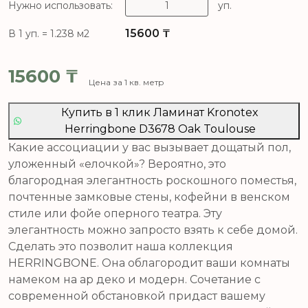
Нужно использовать:
уп.
15600
₸
В 1 уп. = 1.238 м2
15600
₸
Цена за 1 кв. метр
Купить в 1 клик Ламинат Kronotex
Herringbone D3678 Oak Toulouse
Какие ассоциации у вас вызывает дощатый пол,
уложенный «елочкой»? Вероятно, это
благородная элегантность роскошного поместья,
почтенные замковые стены, кофейни в венском
стиле или фойе оперного театра. Эту
элегантность можно запросто взять к себе домой.
Сделать это позволит наша коллекция
HERRINGBONE. Она облагородит ваши комнаты
намеком на ар деко и модерн. Сочетание с
современной обстановкой придаст вашему