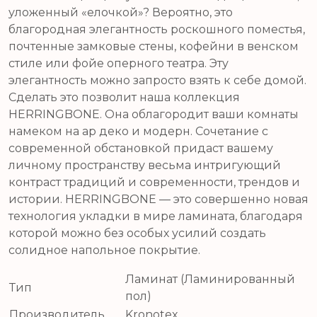
уложенный «елочкой»? Вероятно, это
благородная элегантность роскошного поместья,
почтенные замковые стены, кофейни в венском
стиле или фойе оперного театра. Эту
элегантность можно запросто взять к себе домой.
Сделать это позволит наша коллекция
HERRINGBONE. Она облагородит ваши комнаты
намеком на ар деко и модерн. Сочетание с
современной обстановкой придаст вашему
личному пространству весьма интригующий
контраст традиций и современности, трендов и
истории. HERRINGBONE — это совершенно новая
технология укладки в мире ламината, благодаря
которой можно без особых усилий создать
солидное напольное покрытие.
Ламинат (Ламинированный
Тип
пол)
Производитель
Kronotex