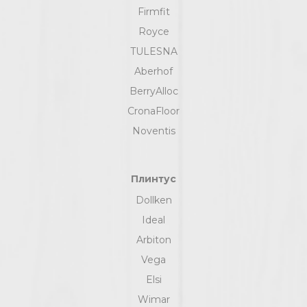
Firmfit
Royce
TULESNA
Aberhof
BerryAlloc
CronaFloor
Noventis
Плинтус
Dollken
Ideal
Arbiton
Vega
Elsi
Wimar