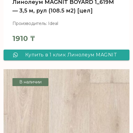
Линолеум MAGNIT BOYARD 1_619M
— 3,5 м, рул (108.5 м2) [цел]
Производитель: Ideal
1910
₸
Купить в 1 клик Линолеум MAGNIT
BOYARD 1_619M - 3,5 м, рул (108.5 м2)
[цел]
В наличии