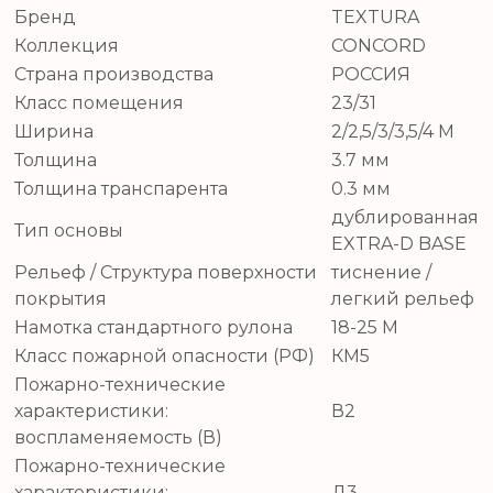
Бренд
TEXTURA
Коллекция
CONCORD
Страна производства
РОССИЯ
Класс помещения
23/31
Ширина
2/2,5/3/3,5/4 М
Толщина
3.7 мм
Толщина транспарента
0.3 мм
дублированная
Тип основы
EXTRA-D BASE
Рельеф / Структура поверхности
тиснение /
покрытия
легкий рельеф
Намотка стандартного рулона
18-25 М
Класс пожарной опасности (РФ)
КМ5
Пожарно-технические
характеристики:
В2
воспламеняемость (В)
Пожарно-технические
характеристики:
Д3