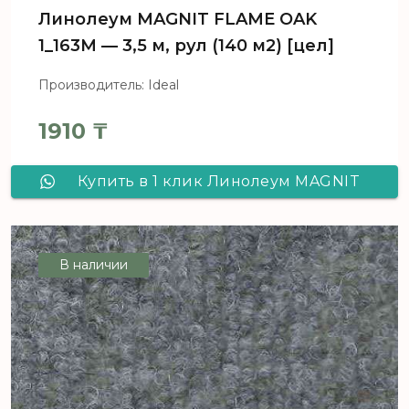
Линолеум MAGNIT FLAME OAK
1_163M — 3,5 м, рул (140 м2) [цел]
Производитель: Ideal
1910
₸
Купить в 1 клик Линолеум MAGNIT
FLAME OAK 1_163M - 3,5 м, рул (140
м2) [цел]
В наличии