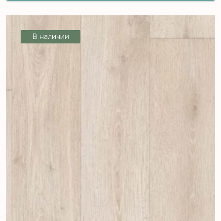
901 - 3,0 м (серый), рул (90 м2) [цел]
В наличии