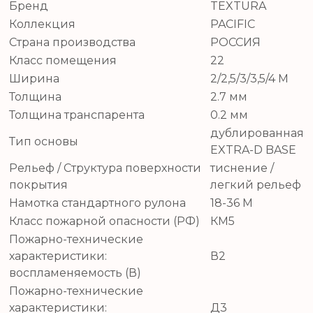
Бренд
TEXTURA
Коллекция
PACIFIC
Страна производства
РОССИЯ
Класс помещения
22
Ширина
2/2,5/3/3,5/4 М
Толщина
2.7 мм
Толщина транспарента
0.2 мм
дублированная
Тип основы
EXTRA-D BASE
Рельеф / Структура поверхности
тиснение /
покрытия
легкий рельеф
Намотка стандартного рулона
18-36 М
Класс пожарной опасности (РФ)
КМ5
Пожарно-технические
характеристики:
В2
воспламеняемость (В)
Пожарно-технические
характеристики:
Д3