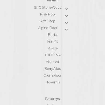
Винил
SPC StoneWood
Fine Floor
Alta Step
Alpine Floor
Betta
Firmfit
Royce
TULESNA
Aberhof
BerryAlloc
CronaFloor
Noventis
Плинтус