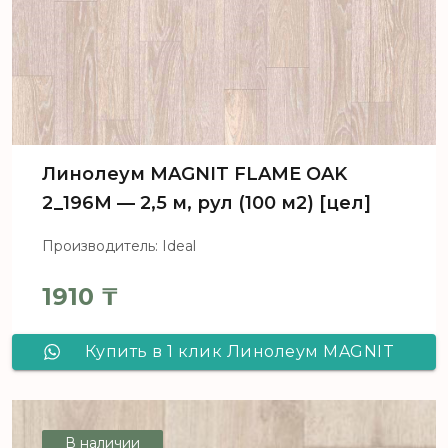
Линолеум MAGNIT FLAME OAK
2_196M — 2,5 м, рул (100 м2) [цел]
Производитель: Ideal
1910
₸
Купить в 1 клик Линолеум MAGNIT
FLAME OAK 2_196M - 2,5 м, рул (100
м2) [цел]
В наличии