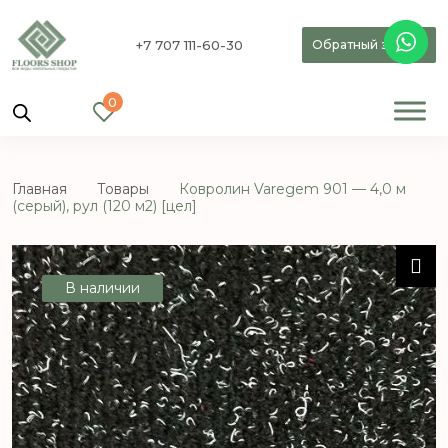
+7 707 111-60-30
Обратный звонок
0
Главная
Товары
Ковролин Varegem 901 — 4,0 м
(серый), рул (120 м2) [цел]
В наличии