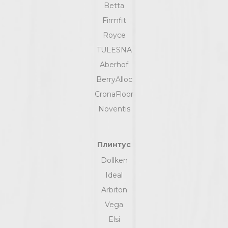
Betta
Firmfit
Royce
TULESNA
Aberhof
BerryAlloc
CronaFloor
Noventis
Плинтус
Dollken
Ideal
Arbiton
Vega
Elsi