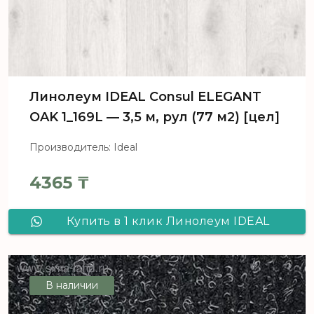
Линолеум IDEAL Consul ELEGANT
OAK 1_169L — 3,5 м, рул (77 м2) [цел]
Производитель: Ideal
4365
₸
Купить в 1 клик Линолеум IDEAL
Consul ELEGANT OAK 1_169L - 3,5 м,
рул (77 м2) [цел]
В наличии