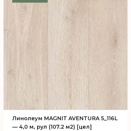
Линолеум MAGNIT AVENTURA 5_116L
— 4,0 м, рул (107.2 м2) [цел]