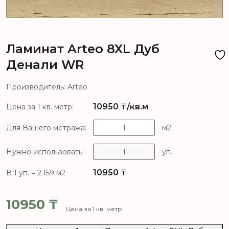
Ламинат Arteo 8XL Дуб
Денали WR
Производитель: Arteo
10950
₸/кв.м
Цена за 1 кв. метр:
Для Вашего метража:
м2
Нужно использовать:
уп.
10950
₸
В 1 уп. = 2.159 м2
10950
₸
Цена за 1 кв. метр