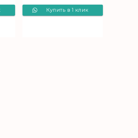
к
Купить в 1 клик
ar
Ламинат Kronostar
De Facto Дуб
2
Инфинити D 7065