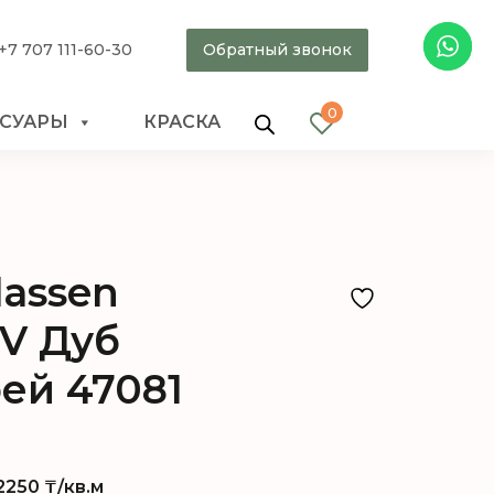
+7 707 111-60-30
Обратный звонок
0
ССУАРЫ
КРАСКА
lassen
4V Дуб
ей 47081
2250
₸/кв.м