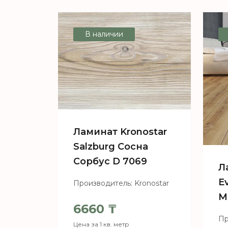
В наличии
Ламинат Kronostar
Salzburg Сосна
Сорбус D 7069
Л
E
Производитель: Kronostar
М
6660
₸
Пр
Цена за 1 кв. метр