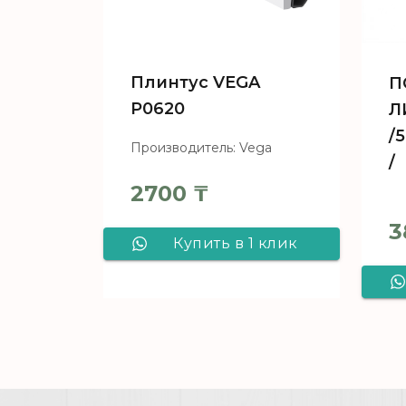
Плинтус VEGA
П
Р0620
Л
/
Производитель: Vega
/
2700
₸
3
Купить в 1 клик
Плинтус VEGA
Р0620