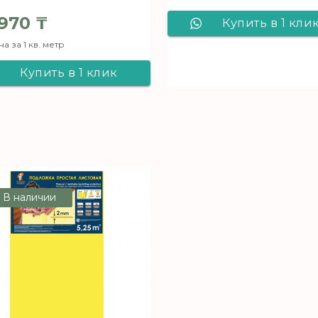
970
₸
Купить в 1 кли
а за 1 кв. метр
Ламинат Kronost
Купить в 1 клик
Salzburg Дуб
Ламинат Kronostar
Нарвик D 205
Eventum Дуб
Марвел D 1846
В наличии