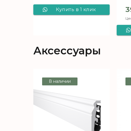
3
Купить в 1 клик
Цен
Ламинат Kronostar
Salzburg Сосна
Сорбус D 7069
Аксессуары
В наличии