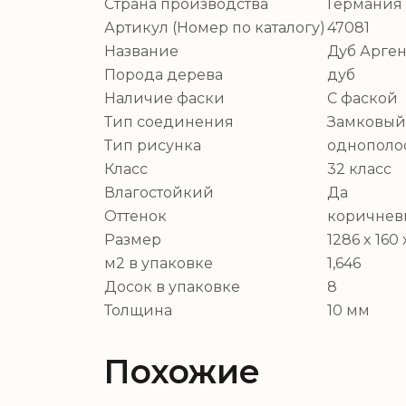
Страна производства
Германия 
Артикул (Номер по каталогу)
47081
Название
Дуб Арген
Порода дерева
дуб
Наличие фаски
С фаской
Тип соединения
Замковый
Тип рисунка
однополосн
Класс
32 класс
Влагостойкий
Да
Оттенок
коричне
Размер
1286 x 160
м2 в упаковке
1,646
Досок в упаковке
8
Толщина
10 мм
Похожие