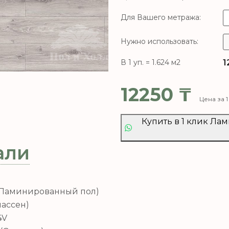
Для Вашего метража:
Нужно использовать:
1
В 1 уп. = 1.624 м2
12250
₸
Цена за 1
Купить в 1 клик Лам
али
(Ламинированный пол)
лассен)
4V