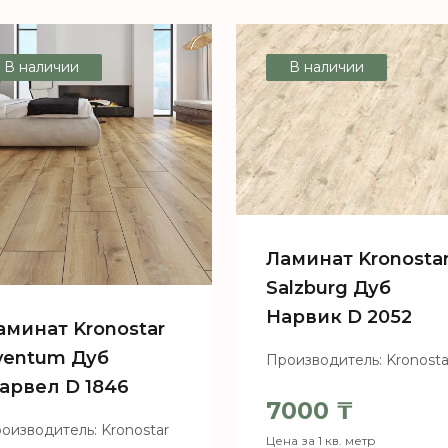
В наличии
В наличии
Ламинат Kronosta
Salzburg Дуб
Нарвик D 2052
аминат Kronostar
ventum Дуб
Производитель: Kronosta
арвел D 1846
7000
₸
оизводитель: Kronostar
Цена за 1 кв. метр