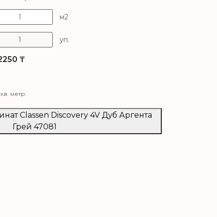
м2
уп.
2250
₸
 кв. метр
инат Classen Discovery 4V Дуб Аргента
Грей 47081