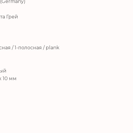
(Germany)
та Грей
ая / 1-полосная / plank
вый
 x 10 мм