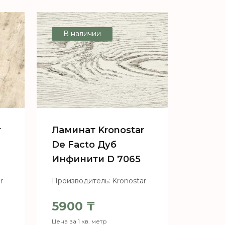
В наличии
r
Ламинат Kronostar
De Facto Дуб
Инфинити D 7065
r
Производитель: Kronostar
5900
₸
Цена за 1 кв. метр