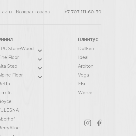
такты
Возврат товара
+7 707 111-60-30
Винил
Плинтус
SPC StoneWood
Dollken
ine Floor
Ideal
Alta Step
Arbiton
lpine Floor
Vega
Betta
Elsi
irmfit
Wimar
Royce
TULESNA
Aberhof
BerryAlloc