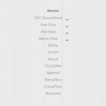
Винил
SPC StoneWood
Fine Floor
Alta Step
Alpine Floor
Betta
Firmfit
Royce
TULESNA
Aberhof
BerryAlloc
CronaFloor
Noventis