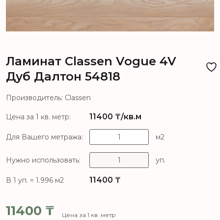
Ламинат Classen Vogue 4V
Дуб Далтон 54818
Производитель: Classen
11400
₸/кв.м
Цена за 1 кв. метр:
Для Вашего метража:
м2
Нужно использовать:
уп.
11400
₸
В 1 уп. = 1.996 м2
11400
₸
Цена за 1 кв. метр