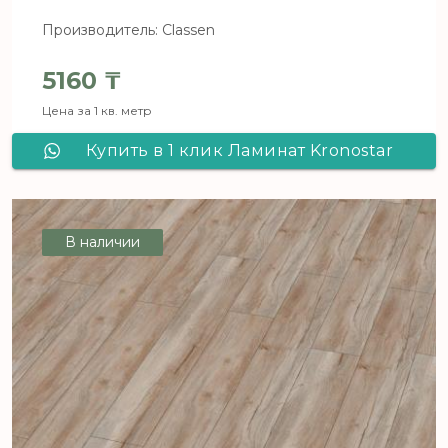
Производитель: Classen
5160
₸
Цена за 1 кв. метр
Купить в 1 клик Ламинат Kronostar
SymBio Дуб Лигурия D 8127
В наличии