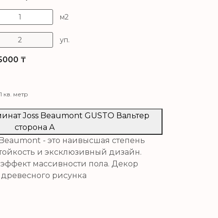
м2
уп.
5000
₸
1 кв. метр
аминат Joss Beaumont GUSTO Вальтер
сторона A
 Beaumont - это наивысшая степень
стойкость и эксклюзивный дизайн.
эффект массивности пола. Декор
 древесного рисунка