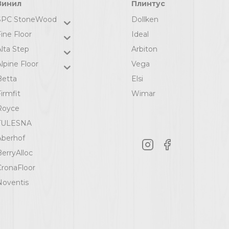
Винил
Плинтус
SPC StoneWood
Dollken
ine Floor
Ideal
Alta Step
Arbiton
lpine Floor
Vega
Betta
Elsi
irmfit
Wimar
Royce
TULESNA
Aberhof
BerryAlloc
CronaFloor
Noventis