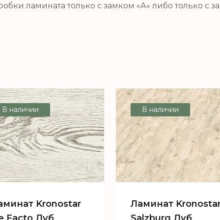
робки ламината только с замком «А» либо только с з
В наличии
В наличии
аминат Kronostar
Ламинат Kronosta
e Facto Дуб
Salzburg Дуб