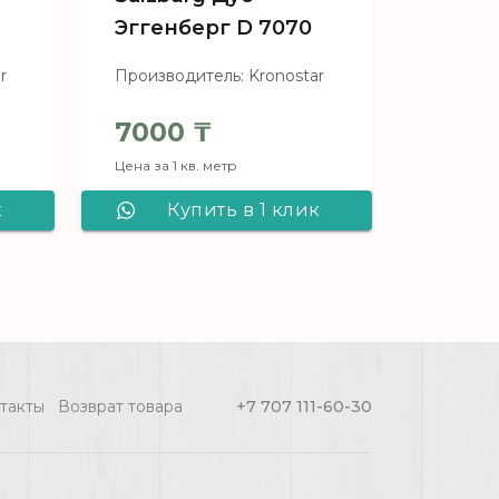
Эггенберг D 7070
r
Производитель: Kronostar
7000
₸
Цена за 1 кв. метр
к
Купить в 1 клик
ar
Ламинат Kronostar
Salzburg Дуб
2
Эггенберг D 7070
такты
Возврат товара
+7 707 111-60-30