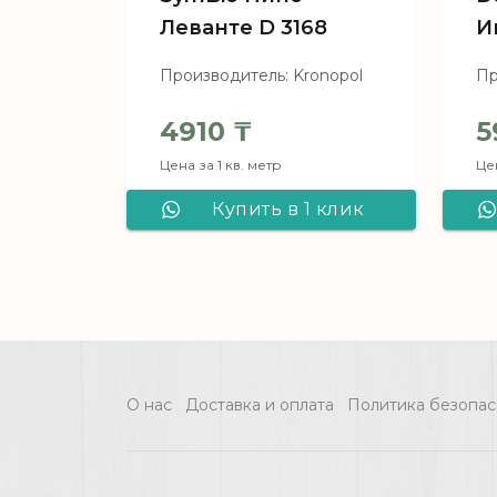
Леванте D 3168
И
Производитель: Kronopol
Пр
4910
₸
5
Цена за 1 кв. метр
Цен
Купить в 1 клик
Ламинат Kronostar
SymBio Пино
Леванте D 3168
О нас
Доставка и оплата
Политика безопас