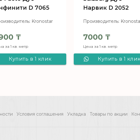
нфинити D 7065
Нарвик D 2052
оизводитель: Kronostar
Производитель: Kronosta
900
₸
7000
₸
а за 1 кв. метр
Цена за 1 кв. метр
Купить в 1 клик
Купить в 1 кли
Ламинат Kronostar
Ламинат Kronost
De Facto Дуб
Salzburg Дуб
Инфинити D 7065
Нарвик D 205
ности
Условия соглашения
Укладка
Товары по акции
Кон