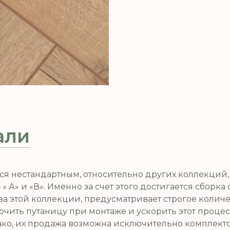
али
я нестандартным, относительно других коллекций
« А» и «В». Именно за счет этого достигается сборк
а этой коллекции, предусматривает строгое колич
лючить путаницу при монтаже и ускорить этот проце
ако, их продажа возможна исключительно комплектом