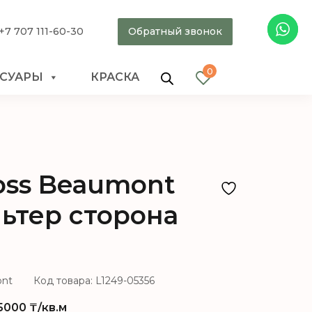
+7 707 111-60-30
Обратный звонок
0
ССУАРЫ
КРАСКА
oss Beaumont
ьтер сторона
ont
Код товара: L1249-05356
5000
₸/кв.м