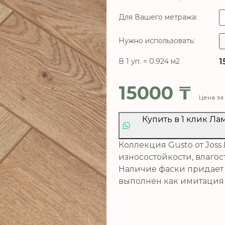
Для Вашего метража:
Нужно использовать:
1
В 1 уп. = 0.924 м2
15000
₸
Цена за 
Купить в 1 клик Л
Коллекция Gusto от Joss
износостойкости, влаго
Наличие фаски придает 
выполнен как имитация