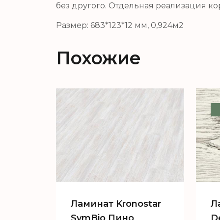
без другого. Отдельная реализация ко
Размер: 683*123*12 мм, 0,924м2
Похожие
Ламинат Kronostar
Л
SymBio Пино
D