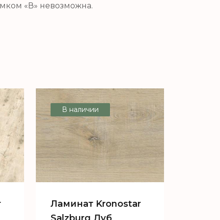
амком «В» невозможна.
В наличии
r
Ламинат Kronostar
Salzburg Дуб