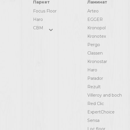
Паркет
Ламинат
Focus Floor
Arteo
Haro
EGGER
СВМ
Kronopol
Kronotex
Pergo
Classen
Kronostar
Haro
Parador
Rezult
Villeroy and boch
Red Clic
ExpertChoice
Sensa
Loc floor