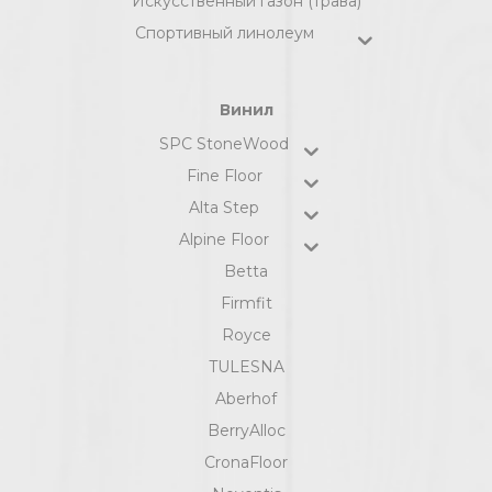
Искусственный газон (трава)
Спортивный линолеум
Винил
SPC StoneWood
Fine Floor
Alta Step
Alpine Floor
Betta
Firmfit
Royce
TULESNA
Aberhof
BerryAlloc
CronaFloor