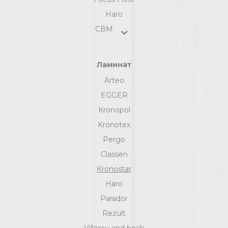
Haro
СВМ
Ламинат
Arteo
EGGER
Kronopol
Kronotex
Pergo
Classen
Kronostar
Haro
Parador
Rezult
Villeroy and boch