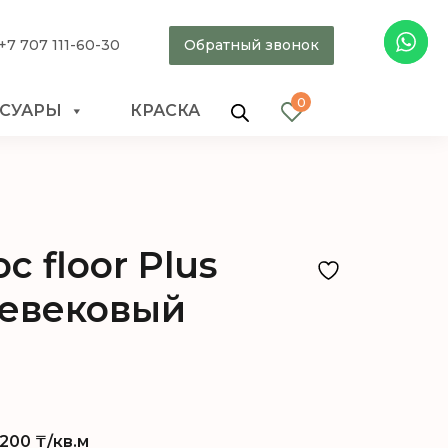
+7 707 111-60-30
Обратный звонок
0
ССУАРЫ
КРАСКА
c floor Plus
евековый
200
₸/кв.м