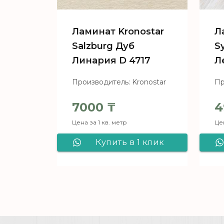
Ламинат Kronostar
Л
Salzburg Дуб
S
Линария D 4717
Л
Производитель: Kronostar
Пр
7000
₸
4
Цена за 1 кв. метр
Цен
Купить в 1 клик
Ламинат Kronostar
Salzburg Дуб
Линария D 4717