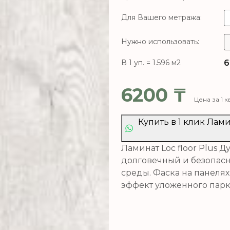
Для Вашего метража:
Нужно использовать:
6
В 1 уп. = 1.596 м2
6200
₸
Цена за 1 к
Купить в 1 клик Лами
Ламинат Loc floor Plus 
долговечный и безопас
среды. Фаска на панелях
эффект уложенного парк