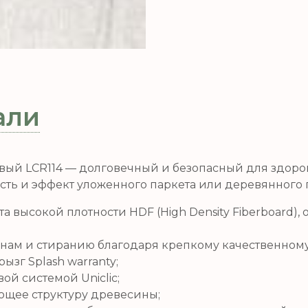
али
ковый LCR114 — долговечный и безопасный для здор
сть и эффект уложенного паркета или деревянного 
а высокой плотности HDF (High Density Fiberboard)
инам и стиранию благодаря крепкому качественном
ызг Splash warranty;
ой системой Uniclic;
ющее структуру древесины;