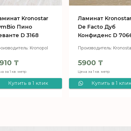
аминат Kronostar
Ламинат Kronosta
ymBio Пино
De Facto Дуб
еванте D 3168
Конфиденс D 706
оизводитель: Kronopol
Производитель: Kronosta
910
₸
5900
₸
а за 1 кв. метр
Цена за 1 кв. метр
Купить в 1 клик
Купить в 1 кли
Ламинат Kronostar
Ламинат Kronost
SymBio Пино
De Facto Дуб
Леванте D 3168
Конфиденс D
7066