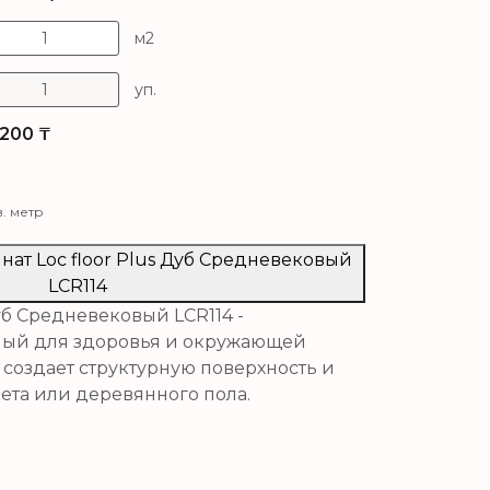
м2
уп.
200
₸
в. метр
нат Loc floor Plus Дуб Средневековый
LCR114
Дуб Средневековый LCR114 -
ный для здоровья и окружающей
 создает структурную поверхность и
ета или деревянного пола.