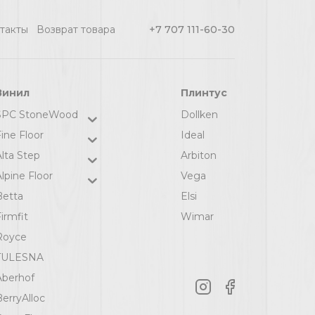
1817
такты
Возврат товара
+7 707 111-60-30
Винил
Плинтус
SPC StoneWood
Dollken
ine Floor
Ideal
Alta Step
Arbiton
lpine Floor
Vega
Betta
Elsi
irmfit
Wimar
Royce
TULESNA
Aberhof
BerryAlloc