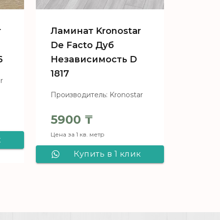
r
Ламинат Kronostar
De Facto Дуб
6
Независимость D
1817
r
Производитель: Kronostar
5900
₸
Цена за 1 кв. метр
к
Купить в 1 клик
ar
Ламинат Kronostar
De Facto Дуб
Независимость D