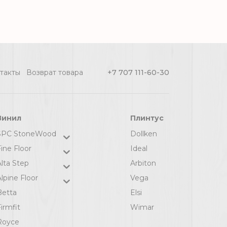
такты
Возврат товара
+7 707 111-60-30
Винил
Плинтус
SPC StoneWood
Dollken
ine Floor
Ideal
Alta Step
Arbiton
lpine Floor
Vega
Betta
Elsi
irmfit
Wimar
Royce