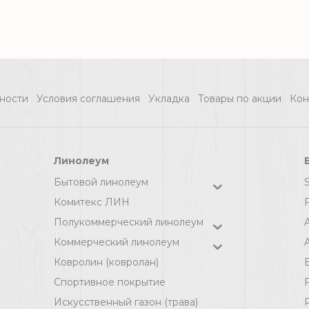
ПОДЛОЖКА
Солид ЛИСТОВАЯ
Жёлтая /5,25м2 /
1050х500х2 /
ности
Условия соглашения
Укладка
Товары по акции
Кон
Линолеум
Бытовой линолеум
Комитекс ЛИН
F
Полукоммерческий линолеум
Коммерческий линолеум
A
Ковролин (ковролан)
Спортивное покрытие
F
Искусственный газон (трава)