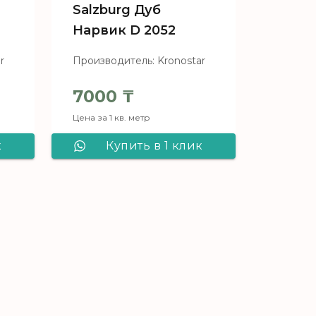
Salzburg Дуб
Нарвик D 2052
r
Производитель: Kronostar
7000
₸
Цена за 1 кв. метр
к
Купить в 1 клик
ar
Ламинат Kronostar
Salzburg Дуб
65
Нарвик D 2052