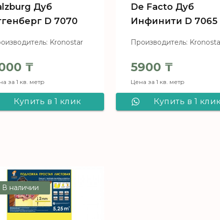
alzburg Дуб
De Facto Дуб
ггенберг D 7070
Инфинити D 7065
оизводитель: Kronostar
Производитель: Kronosta
000
₸
5900
₸
а за 1 кв. метр
Цена за 1 кв. метр
Купить в 1 клик
Купить в 1 кли
Ламинат Kronostar
Ламинат Kronost
Salzburg Дуб
De Facto Дуб
Эггенберг D 7070
Инфинити D 70
В наличии