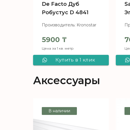
De Facto Дуб
S
Робустус D 4841
Э
Производитель: Kronostar
Пр
5900
₸
7
Цена за 1 кв. метр
Цен
Купить в 1 клик
Ламинат Kronostar
Аксессуары
De Facto Дуб
Робустус D 4841
В наличии