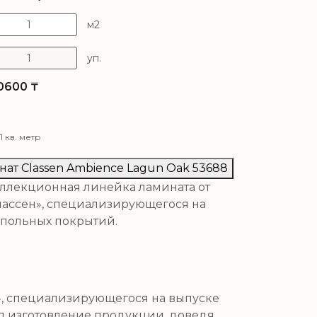
м2
уп.
0600
₸
1 кв. метр
нат Сlassen Ambience Lagun Oak 53688
коллекционная линейка ламината от
лассен», специализирующегося на
апольных покрытий.
н», специализирующегося на выпуске
л изготовление продукции, доведя