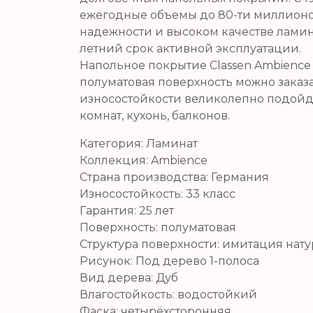
ежегодные объемы до 80-ти миллионов
надежности и высоком качестве ламин
летний срок активной эксплуатации.
Напольное покрытие Classen Ambience 
полуматовая поверхность можно заказат
износостойкости великолепно подойдет
комнат, кухонь, балконов.
Категория:
Ламинат
Коллекция:
Ambience
Страна производства:
Германия
Износостойкость:
33 класс
Гарантия:
25 лет
Поверхность:
полуматовая
Структура поверхности:
имитация нату
Рисунок:
Под дерево 1-полоса
Вид дерева:
Дуб
Влагостойкость:
водостойкий
Фаска:
четырёхсторонняя