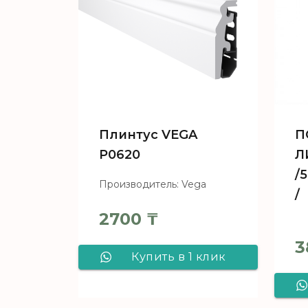
Плинтус VEGA
П
Р0620
Л
/
Производитель: Vega
/
2700
₸
3
Купить в 1 клик
Плинтус VEGA
Р0620