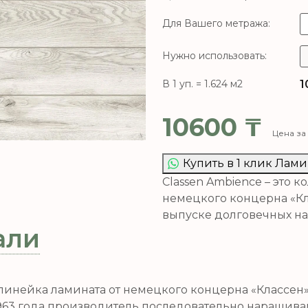
Для Вашего метража:
Нужно использовать:
1
В 1 уп. = 1.624 м2
10600
₸
Цена за 
Купить в 1 клик Лами
Classen Ambience – это 
немецкого концерна «К
выпуске долговечных н
али
я линейка ламината от немецкого концерна «Классе
963 года производитель последовательно наращива