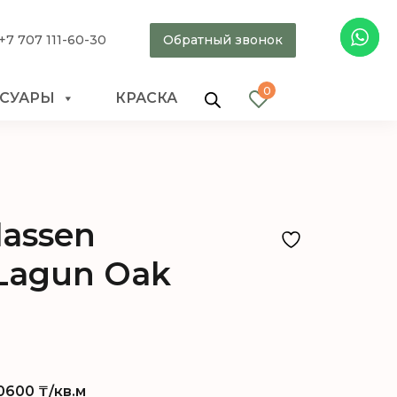
+7 707 111-60-30
Обратный звонок
0
ССУАРЫ
КРАСКА
lassen
Lagun Oak
0600
₸/кв.м