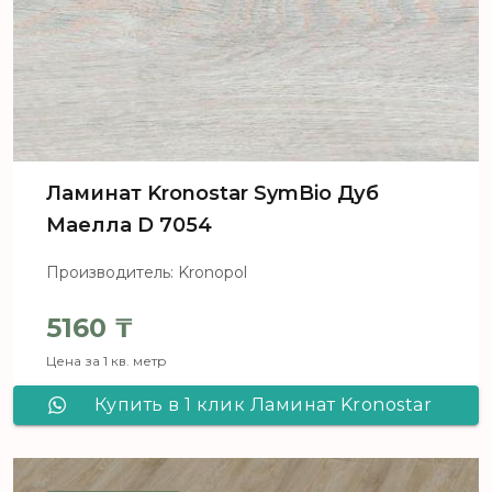
Ламинат Kronostar SymBio Дуб
Маелла D 7054
Производитель: Kronopol
5160
₸
Цена за 1 кв. метр
Купить в 1 клик Ламинат Kronostar
SymBio Дуб Маелла D 7054