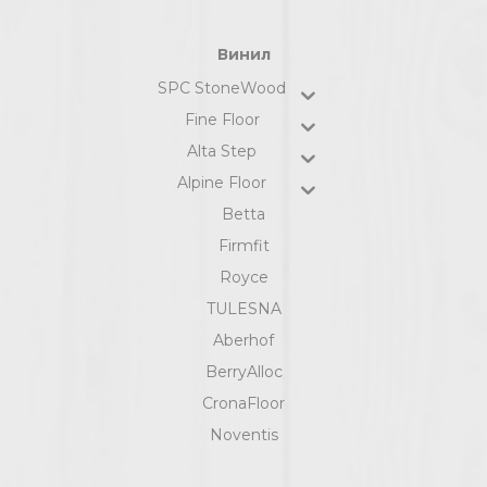
Винил
SPC StoneWood
Fine Floor
Alta Step
Alpine Floor
Betta
Firmfit
Royce
TULESNA
Aberhof
BerryAlloc
CronaFloor
Noventis