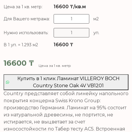
16600
₸/кв.м
Цена за 1 кв. метр:
Для Вашего метража:
м2
Нужно использовать:
уп.
16600
₸
В 1 уп. = 1.293 м2
16600
₸
Цена за 1 кв. метр
Купить в 1 клик Ламинат VILLEROY BOCH
Country Stone Oak 4V VB1201
Country представляет собой линейку напольного
покрытия концерна Swiss Krono Group:
производство Германия. Ламинат на 95% состоит
из натуральной древесины, не портится, не
истирается, не выцветает за счет
износостойкости по Табер тесту АС5. Встроенная