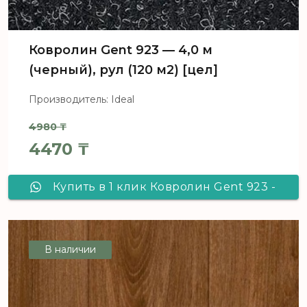
Ковролин Gent 923 — 4,0 м
(черный), рул (120 м2) [цел]
Производитель: Ideal
4980
₸
Первоначальная цена составл
4470
₸
Текущая цена: 4470 ₸.
Купить в 1 клик Ковролин Gent 923 -
4,0 м (черный), рул (120 м2) [цел]
В наличии