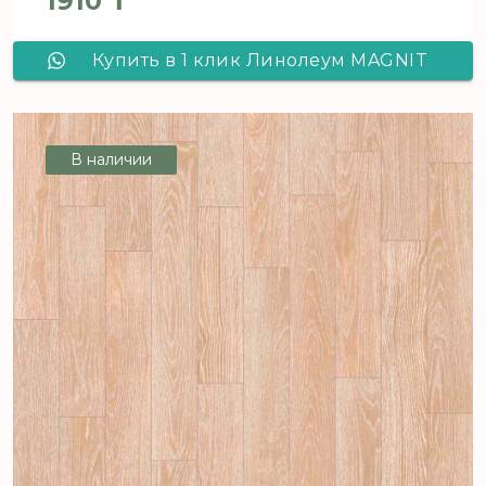
1910
₸
Купить в 1 клик Линолеум MAGNIT
AVENTURA 4_649D - 3,0 м, рул (120
м2) [цел]
В наличии