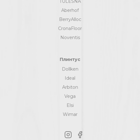
TULESNA
Aberhof
BerryAlloc
CronaFloor
Noventis
Плинтус
Dollken
Ideal
Arbiton
Vega
Elsi
Wimar