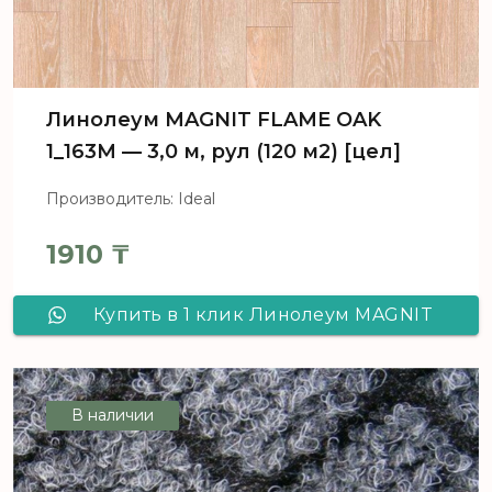
Линолеум MAGNIT FLAME OAK
1_163M — 3,0 м, рул (120 м2) [цел]
Производитель: Ideal
1910
₸
Купить в 1 клик Линолеум MAGNIT
FLAME OAK 1_163M - 3,0 м, рул (120
м2) [цел]
В наличии