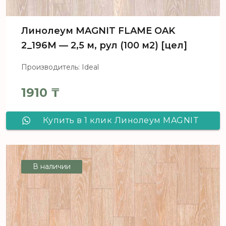
Линолеум MAGNIT FLAME OAK
2_196M — 2,5 м, рул (100 м2) [цел]
Производитель: Ideal
1910
₸
Купить в 1 клик Линолеум MAGNIT
FLAME OAK 2_196M - 2,5 м, рул (100
м2) [цел]
В наличии