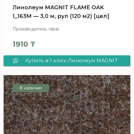
Линолеум MAGNIT FLAME OAK
1_163M — 3,0 м, рул (120 м2) [цел]
Производитель: Ideal
1910
₸
Купить в 1 клик Линолеум MAGNIT
FLAME OAK 1_163M - 3,0 м, рул (120
м2) [цел]
В наличии