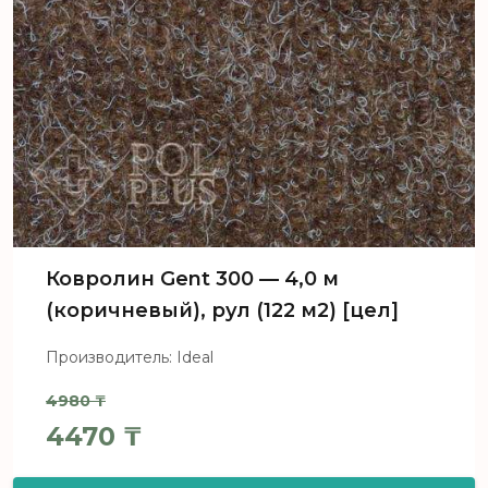
Ковролин Gent 300 — 4,0 м
(коричневый), рул (122 м2) [цел]
Производитель: Ideal
4980
₸
Первоначальная цена составл
4470
₸
Текущая цена: 4470 ₸.