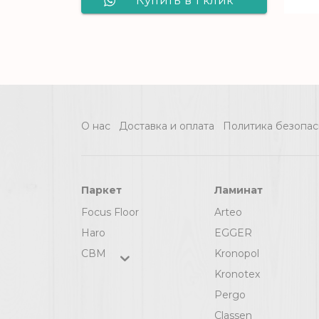
Купить в 1 клик
Линолеум IDEAL
Consul ELEGANT
OAK 1_169L - 3,5 м,
рул (77 м2) [цел]
О нас
Доставка и оплата
Политика безопас
Паркет
Ламинат
Focus Floor
Arteo
Haro
EGGER
СВМ
Kronopol
Kronotex
Pergo
Classen