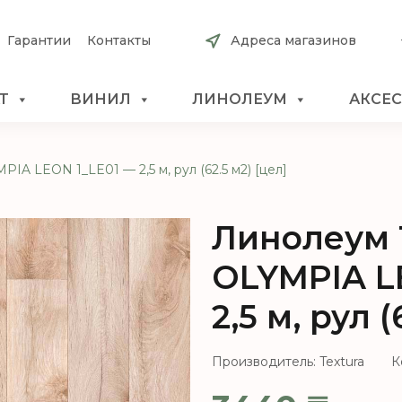
Гарантии
Контакты
Адреса магазинов
Т
ВИНИЛ
ЛИНОЛЕУМ
АКСЕ
IA LEON 1_LE01 — 2,5 м, рул (62.5 м2) [цел]
Линолеум 
OLYMPIA L
2,5 м, рул (
Производитель: Textura
К