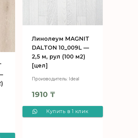
Линолеум MAGNIT
DALTON 10_009L —
2,5 м, рул (100 м2)
T
[цел]
—
Производитель: Ideal
2)
1910
₸
Купить в 1 клик
Линолеум
MAGNIT DALTON