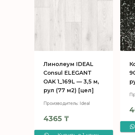
Линолеум IDEAL
К
Consul ELEGANT
9
OAK 1_169L — 3,5 м,
р
рул (77 м2) [цел]
Пр
Производитель: Ideal
4
4365
₸