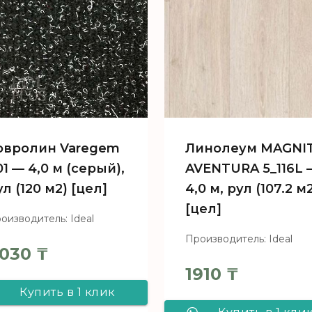
овролин Varegem
Линолеум MAGNI
01 — 4,0 м (серый),
AVENTURA 5_116L 
ул (120 м2) [цел]
4,0 м, рул (107.2 м
[цел]
оизводитель: Ideal
Производитель: Ideal
030
₸
1910
₸
Купить в 1 клик