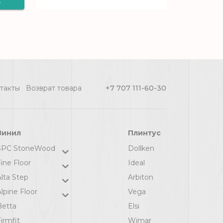
к
10_009L - 2,5 м, рул
(100 м2) [цел]
 -
2
такты
Возврат товара
+7 707 111-60-30
Винил
Плинтус
SPC StoneWood
Dollken
ine Floor
Ideal
Alta Step
Arbiton
lpine Floor
Vega
Betta
Elsi
irmfit
Wimar