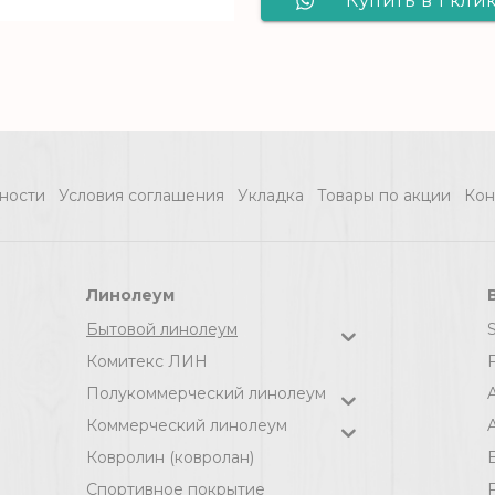
Купить в 1 кли
Ковролин
Линолеум
Varegem 901 - 4,0
MAGNIT
м (серый), рул (120
AVENTURA 5_116L
м2) [цел]
4,0 м, рул (107.
ности
Условия соглашения
Укладка
Товары по акции
Кон
м2) [цел]
Линолеум
Бытовой линолеум
Комитекс ЛИН
F
Полукоммерческий линолеум
Коммерческий линолеум
A
Ковролин (ковролан)
Спортивное покрытие
F