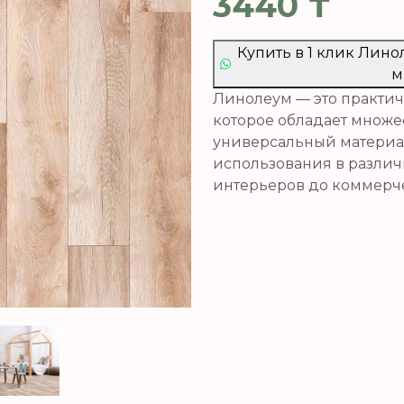
3440
₸
Купить в 1 клик Линол
м
Линолеум — это практич
которое обладает множе
универсальный материа
использования в разли
интерьеров до коммерче