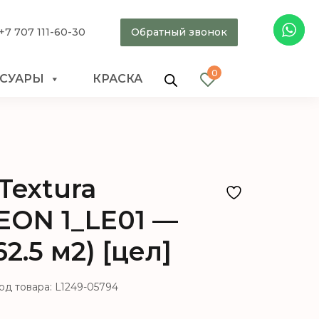
+7 707 111-60-30
Обратный звонок
0
ССУАРЫ
КРАСКА
Textura
EON 1_LE01 —
62.5 м2) [цел]
од товара: L1249-05794