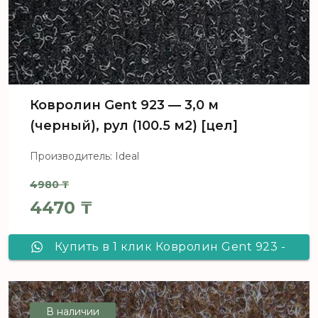
Ковролин Gent 923 — 3,0 м
(черный), рул (100.5 м2) [цел]
Производитель: Ideal
4980
₸
Первоначальная цена составл
4470
₸
Текущая цена: 4470 ₸.
Купить в 1 клик Ковролин Gent 923 -
3,0 м (черный), рул (100.5 м2) [цел]
В наличии