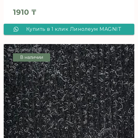
1910
₸
Купить в 1 клик Линолеум MAGNIT
FLAME OAK 1_163M - 3,0 м, рул (120
м2) [цел]
В наличии