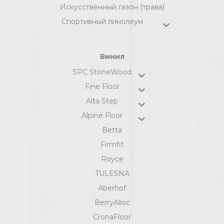
Искусственный газон (трава)
Спортивный линолеум
Винил
SPC StoneWood
Fine Floor
Alta Step
Alpine Floor
Betta
Firmfit
Royce
TULESNA
Aberhof
BerryAlloc
CronaFloor