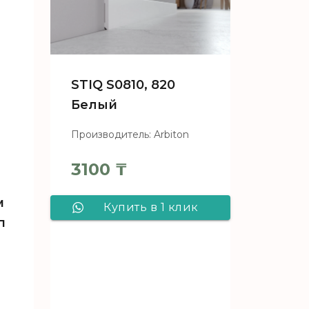
STIQ S0810, 820
Белый
Производитель: Arbiton
3100
₸
м
Купить в 1 клик
п
STIQ S0810, 820
Белый