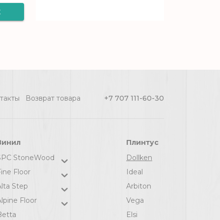
к
е
0
такты
Возврат товара
+7 707 111-60-30
Винил
Плинтус
SPC StoneWood
Dollken
ine Floor
Ideal
Alta Step
Arbiton
lpine Floor
Vega
Betta
Elsi