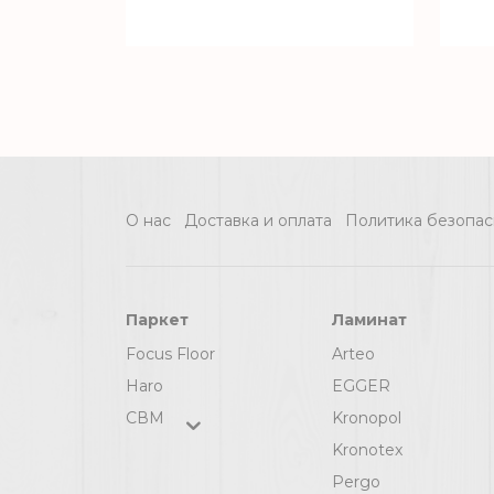
Плинтус VEGA
Р0620
О нас
Доставка и оплата
Политика безопас
Паркет
Ламинат
Focus Floor
Arteo
Haro
EGGER
СВМ
Kronopol
Kronotex
Pergo