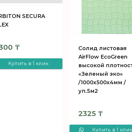
RBITON SECURA
LEX
300
₸
Солид листовая
AirFlow EcoGreen
Купить в 1 клик
высокой плотнос
«Зеленый эко»
ARBITON SECURA
/1000х500х4мм /
FLEX
уп.5м2
2325
₸
Купить в 1 кли