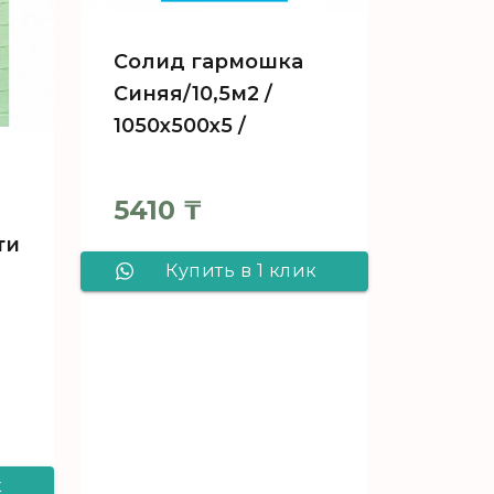
Солид гармошка
Синяя/10,5м2 /
1050х500х5 /
5410
₸
ти
Купить в 1 клик
Солид гармошка
Синяя/10,5м2 /
1050х500х5 /
к