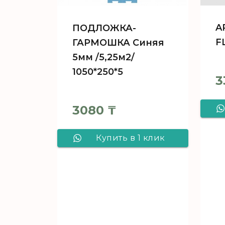
A
ПОДЛОЖКА-
F
ГАРМОШКА Синяя
5мм /5,25м2/
1050*250*5
3
3080
₸
Купить в 1 клик
ПОДЛОЖКА-
ГАРМОШКА Синяя
5мм /5,25м2/
1050*250*5