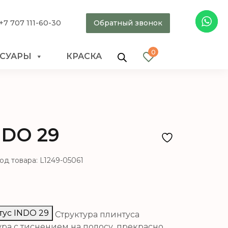
+7 707 111-60-30
Обратный звонок
0
ССУАРЫ
КРАСКА
NDO 29
од товара: L1249-05061
тус INDO 29
Структура плинтуса
тура с тиснением на полосу, прекрасно