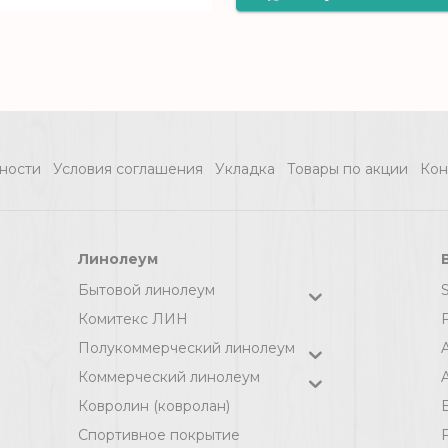
Солид листова
AirFlow EcoGre
высокой
плотности
ности
Условия соглашения
Укладка
Товары по акции
Кон
"Зеленый эко"
/1000х500х4мм 
уп.5м2
Линолеум
Бытовой линолеум
Комитекс ЛИН
F
Полукоммерческий линолеум
Коммерческий линолеум
A
Ковролин (ковролан)
Спортивное покрытие
F