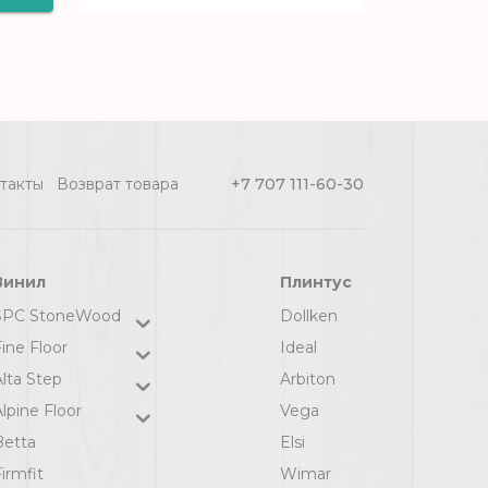
я
en
такты
Возврат товара
+7 707 111-60-30
/
Винил
Плинтус
SPC StoneWood
Dollken
ine Floor
Ideal
Alta Step
Arbiton
lpine Floor
Vega
Betta
Elsi
irmfit
Wimar