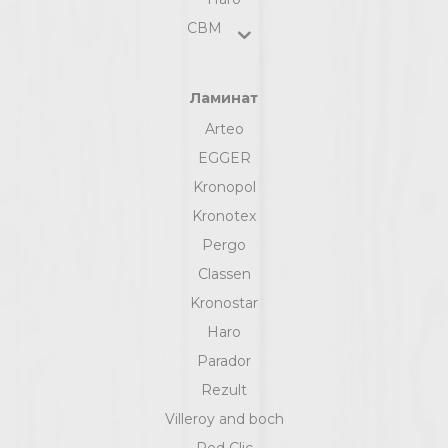
СВМ
Ламинат
Arteo
EGGER
Kronopol
Kronotex
Pergo
Classen
Kronostar
Haro
Parador
Rezult
Villeroy and boch
Red Clic