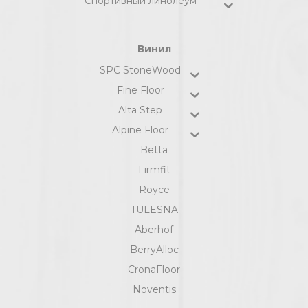
Спортивный линолеум
Винил
SPC StoneWood
Fine Floor
Alta Step
Alpine Floor
Betta
Firmfit
Royce
TULESNA
Aberhof
BerryAlloc
CronaFloor
Noventis