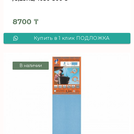
8700
₸
Купить в 1 клик ПОДЛОЖКА
ЛИСТОВАЯ Синяя 5мм /5,25м2/
1050*500*5
В наличии