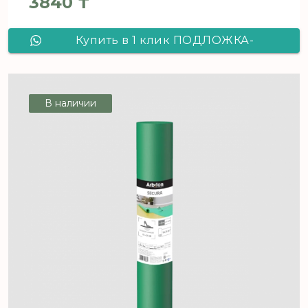
3840
₸
Купить в 1 клик ПОДЛОЖКА-
ГАРМОШКА Жёлтая /10,5м2/
1050*500*2
В наличии