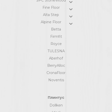
SPC StoneWood
Fine Floor
Alta Step
Alpine Floor
Betta
Firmfit
Royce
TULESNA
Aberhof
BerryAlloc
CronaFloor
Noventis
Плинтус
Dollken