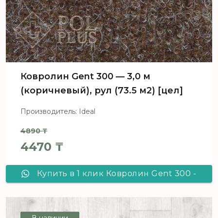
Ковролин Gent 300 — 3,0 м
(коричневый), рул (73.5 м2) [цел]
Производитель: Ideal
4890
₸
Первоначальная цена составл
4470
₸
Текущая цена: 4470 ₸.
Купить в 1 клик Ковролин Gent 300 -
3,0 м (коричневый), рул (73.5 м2)
[цел]
В наличии