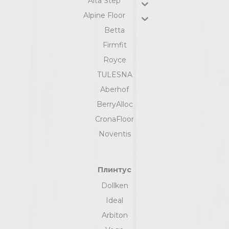
Alta Step
Alpine Floor
Betta
Firmfit
Royce
TULESNA
Aberhof
BerryAlloc
CronaFloor
Noventis
Плинтус
Dollken
Ideal
Arbiton