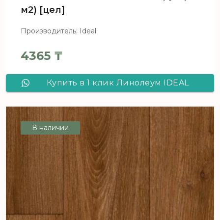
м2) [цел]
Производитель: Ideal
4365
₸
Купить в 1 клик Линолеум IDEAL
Consul CONSUL ELEGANT OAK 1_169L
- 4,0 м, рул (80 м2) [цел]
В наличии