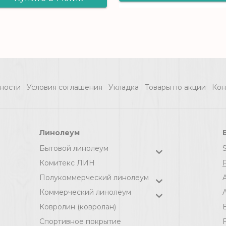
Виниловый
Виниловый
ламинат Alta St
ламинат Alta Step
ARRIBA SPC990
ARRIBA Мрамор
Мрамор песчан
бежевый
ности
Условия соглашения
Укладка
Товары по акции
Кон
Линолеум
Бытовой линолеум
Комитекс ЛИН
F
Полукоммерческий линолеум
Коммерческий линолеум
A
Ковролин (ковролан)
Спортивное покрытие
F