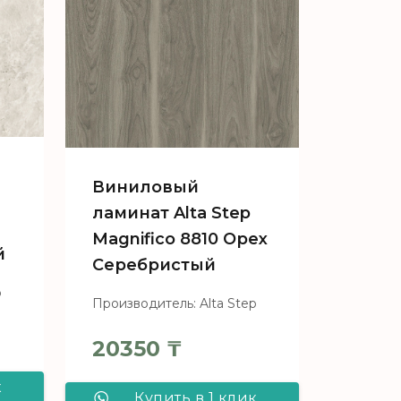
Виниловый
ламинат Alta Step
Magnifico 8810 Орех
й
Серебристый
p
Производитель: Alta Step
20350
₸
к
Купить в 1 клик