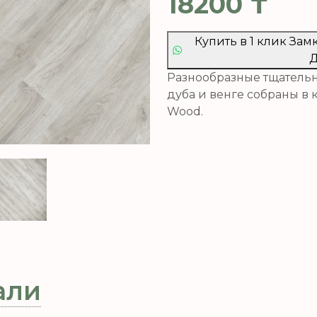
18200
₸
Купить в 1 клик За
Д
Разнообразные тщательн
дуба и венге собраны в 
Wood.
али