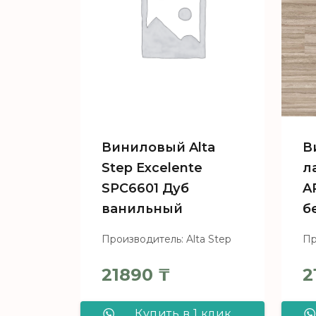
Виниловый Alta
В
Step Excelente
л
SPC6601 Дуб
A
ванильный
б
Производитель: Alta Step
Пр
21890
₸
2
Купить в 1 клик