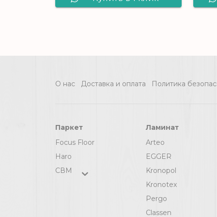
Виниловый Alta
Step Excelente
SPC6601 Дуб
ванильный
О нас
Доставка и оплата
Политика безопас
Паркет
Ламинат
Focus Floor
Arteo
Haro
EGGER
СВМ
Kronopol
Kronotex
Pergo
Classen