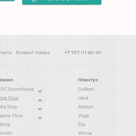
Виниловый
ep
ламинат Alta Step
6
Magnifico 8810
ый
Орех
такты
Возврат товара
+7 707 111-60-30
Серебристый
Винил
Плинтус
SPC StoneWood
Dollken
ine Floor
Ideal
Alta Step
Arbiton
lpine Floor
Vega
Betta
Elsi
irmfit
Wimar