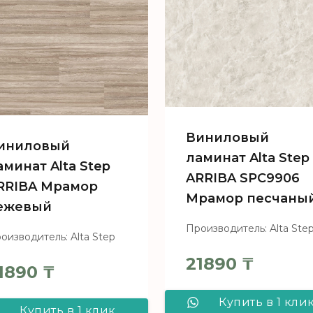
Виниловый
иниловый
ламинат Alta Step
аминат Alta Step
ARRIBA SPC9906
RRIBA Мрамор
Мрамор песчаны
ежевый
Производитель: Alta Ste
оизводитель: Alta Step
21890
₸
1890
₸
Купить в 1 кли
Купить в 1 клик