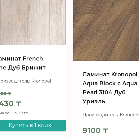
аминат French
ine Дуб Брижит
Ламинат Kronopol
оизводитель: Kronopol
Aqua Block c Aqua
Pearl 3104 Дуб
000
₸
Уриэль
ервоначальная цена составляла 8
430
₸
а за 1 кв. метр
Производитель: Kronopo
екущая цена: 6430 ₸.
Купить в 1 клик
9100
₸
Ламинат French