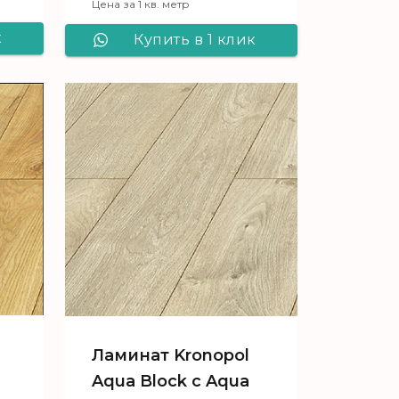
Цена за 1 кв. метр
к
Купить в 1 клик
ol
Ламинат Kronopol
ua
Aqua Block c Aqua
Pearl 3310 Вяз
Ариэль
Ламинат Kronopol
Aqua Block c Aqua