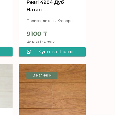
Pearl 4904 Дуб
Натан
l
Производитель: Kronopol
9100
₸
Цена за 1 кв. метр
к
Купить в 1 клик
ol
Ламинат Kronopol
ua
Aqua Block c Aqua
В наличии
Pearl 4904 Дуб
Натан