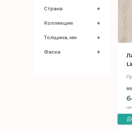
+
Страна
+
Коллекция
+
Толщина, мм
+
Фаска
Л
L
Пр
8
П
6
Цен
Т