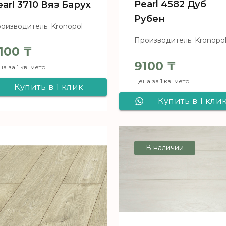
Pearl 4582 Дуб
earl 3710 Вяз Барух
Рубен
оизводитель: Kronopol
Производитель: Kronopo
100
₸
9100
₸
а за 1 кв. метр
Цена за 1 кв. метр
Купить в 1 клик
Купить в 1 кли
Ламинат Kronopol
Ламинат Kronop
Aqua Block c Aqua
Aqua Block c Aq
Pearl 3710 Вяз
В наличии
Pearl 4582 Дуб
Барух
Рубен