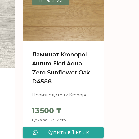
В наличии
Zero Dalia Oak
D4589
Ламинат Kronopol
Aurum Fiori Aqua
Zero Sunflower Oak
D4588
Производитель: Kronopol
13500
₸
Цена за 1 кв. метр
l
Купить в 1 клик