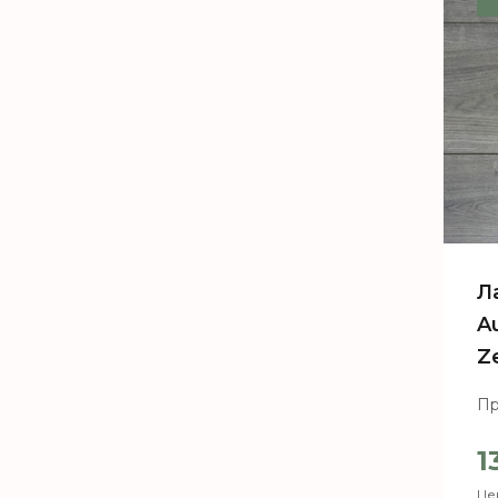
Л
A
Z
Пр
1
Цен