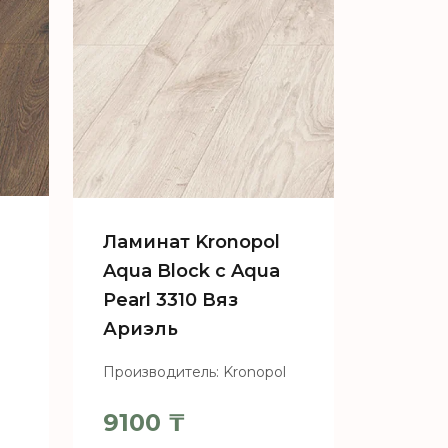
Ламинат Kronopol
Aqua Block c Aqua
Pearl 3310 Вяз
000 ₸.
Ариэль
l
Производитель: Kronopol
9100
₸