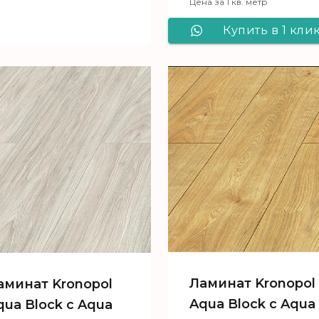
Цена за 1 кв. метр
Line Дуб Брижит
Купить в 1 кли
Ламинат Kronop
Aqua Block c Aq
Pearl 3104 Дуб
Уриэль
Ламинат Kronopol
аминат Kronopol
Aqua Block c Aqua
qua Block c Aqua