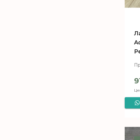
Л
A
P
Пр
9
Цен