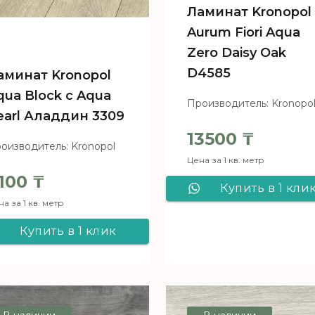
Ламинат Kronopol
Aurum Fiori Aqua
Zero Daisy Oak
D4585
аминат Kronopol
qua Block c Aqua
Производитель: Kronopo
earl Аладдин 3309
13500
₸
оизводитель: Kronopol
Цена за 1 кв. метр
100
₸
Купить в 1 кли
а за 1 кв. метр
Ламинат Kronop
Купить в 1 клик
Aurum Fiori Aqu
Ламинат Kronopol
Zero Daisy Oak
Aqua Block c Aqua
D4585
Pearl Аладдин