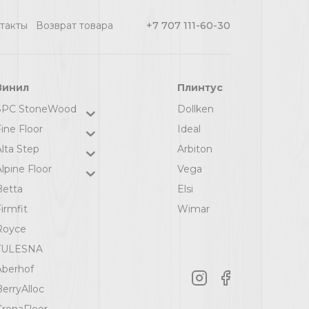
такты
Возврат товара
+7 707 111-60-30
Винил
Плинтус
SPC StoneWood
Dollken
ine Floor
Ideal
Alta Step
Arbiton
lpine Floor
Vega
Betta
Elsi
irmfit
Wimar
Royce
TULESNA
Aberhof
BerryAlloc