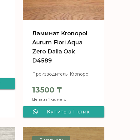
Ламинат Kronopol
Aurum Fiori Aqua
l
Zero Dalia Oak
D4589
Производитель: Kronopol
к
13500
₸
ol
Цена за 1 кв. метр
a
Купить в 1 клик
Ламинат Kronopol
Aurum Fiori Aqua