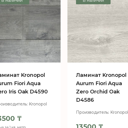
В наличии
В наличии
3309
аминат Kronopol
Ламинат Kronopol
urum Fiori Aqua
Aurum Fiori Aqua
ero Iris Oak D4590
Zero Orchid Oak
D4586
оизводитель: Kronopol
Производитель: Kronopo
3500
₸
13500
₸
а за 1 кв. метр