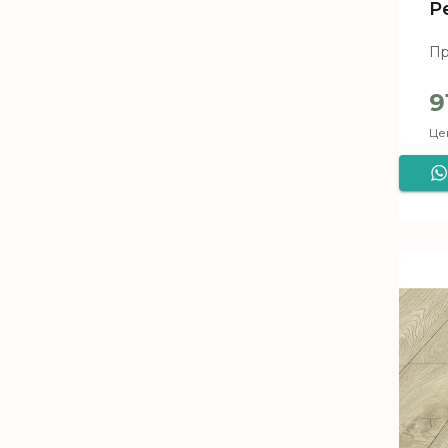
P
Пр
9
Цен