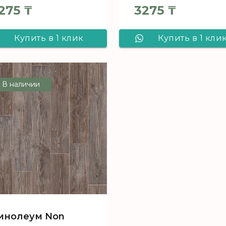
275
₸
3275
₸
Купить в 1 клик
Купить в 1 кли
Линолеум Non
Линолеум Non
brand BALANCE
brand BALANC
В наличии
AUSTRALIAN PINE
AUSTRALIAN PI
1_009L - 3,5 м, рул
1_009L - 4,0 м, р
(105 м2) [цел]
(95.6 м2) [цел]
инолеум Non