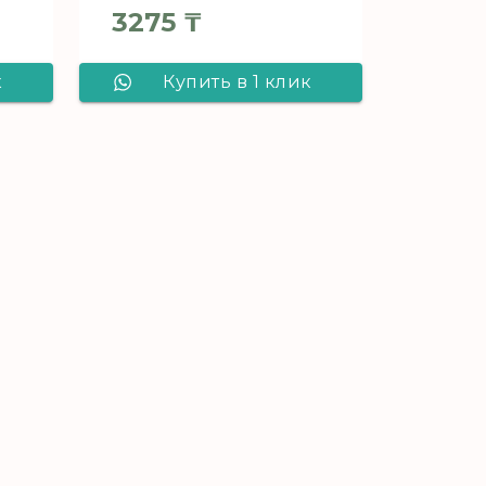
3275
₸
к
Купить в 1 клик
Линолеум Non
E
brand BALANCE
NE
AUSTRALIAN PINE
ул
4_961D - 2,5 м, рул
(75 м2) [цел]