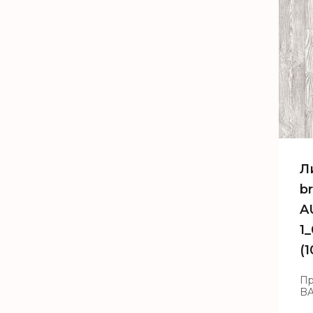
Л
b
A
1
(1
Пр
B