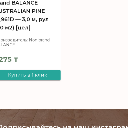
rand BALANCE
USTRALIAN PINE
_961D — 3,0 м, рул
90 м2) [цел]
оизводитель: Non brand
ALANCE
275
₸
Купить в 1 клик
Линолеум Non
brand BALANCE
AUSTRALIAN PINE
4_961D - 3,0 м, рул
Подписывайтесь на наш инстагра
(90 м2) [цел]