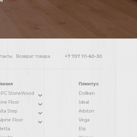
такты
Возврат товара
+7 707 111-60-30
Винил
Плинтус
SPC StoneWood
Dollken
ine Floor
Ideal
Alta Step
Arbiton
lpine Floor
Vega
Betta
Elsi