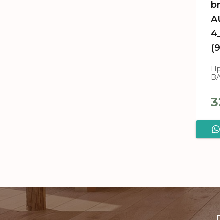
b
A
4
(
Пр
B
3