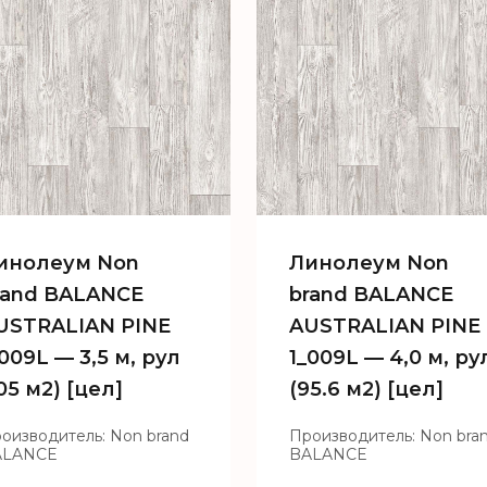
инолеум Non
Линолеум Non
rand BALANCE
brand BALANCE
USTRALIAN PINE
AUSTRALIAN PINE
_009L — 3,5 м, рул
1_009L — 4,0 м, ру
05 м2) [цел]
(95.6 м2) [цел]
оизводитель: Non brand
Производитель: Non bra
ALANCE
BALANCE