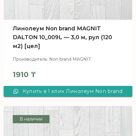
Линолеум Non brand MAGNIT
DALTON 10_009L — 3,0 м, рул (120
м2) [цел]
Производитель: Non brand MAGNIT
1910
₸
Купить в 1 клик Линолеум Non brand
MAGNIT DALTON 10_009L - 3,0 м, рул
(120 м2) [цел]
В наличии