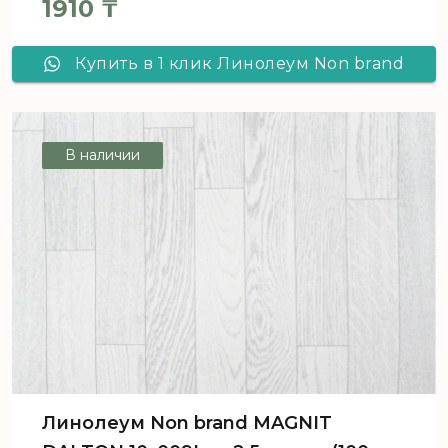
1910
₸
Купить в 1 клик Линолеум Non brand
MAGNIT AVENTURA 5_116L - 4,0 м, рул
(160 м2) [цел]
В наличии
Линолеум Non brand MAGNIT