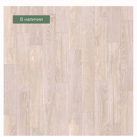
MAGNIT DALTON 10_009L - 3,5 м, рул
(140 м2) [цел]
В наличии