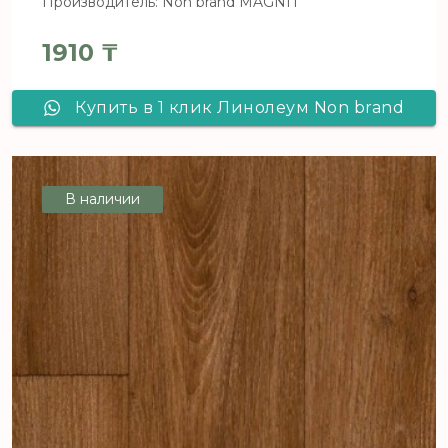
Производитель: Non brand MAGNIT
1910
₸
Купить в 1 клик Линолеум Non brand
MAGNIT AVENTURA 4_649D - 3,5 м,
рул (140 м2) [цел]
В наличии