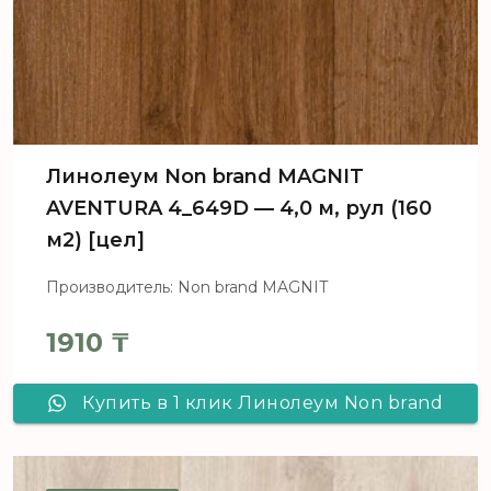
Линолеум Non brand MAGNIT
AVENTURA 4_649D — 4,0 м, рул (160
м2) [цел]
Производитель: Non brand MAGNIT
1910
₸
Купить в 1 клик Линолеум Non brand
MAGNIT AVENTURA 4_649D - 4,0 м,
рул (160 м2) [цел]