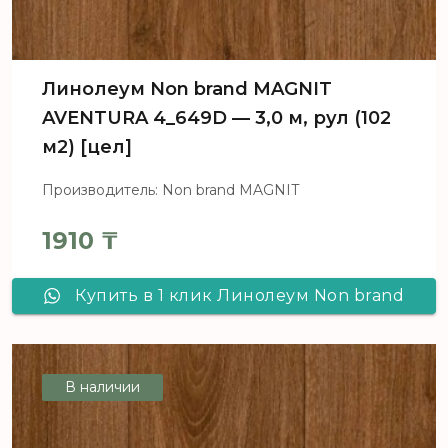
Линолеум Non brand MAGNIT
AVENTURA 4_649D — 3,0 м, рул (102
м2) [цел]
Производитель: Non brand MAGNIT
1910
₸
Купить в 1 клик Линолеум Non brand
MAGNIT AVENTURA 4_649D - 3,0 м,
рул (102 м2) [цел]
В наличии