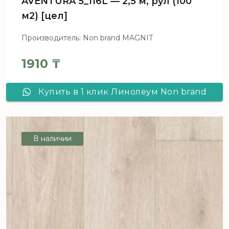
AVENTURA 5_116L — 2,5 м, рул (100
м2) [цел]
Производитель: Non brand MAGNIT
1910
₸
Купить в 1 клик Линолеум Non brand
MAGNIT AVENTURA 5_116L - 2,5 м, рул
(100 м2) [цел]
В наличии