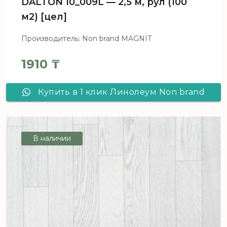
DALTON 10_009L — 2,5 м, рул (100
м2) [цел]
Производитель: Non brand MAGNIT
1910
₸
Купить в 1 клик Линолеум Non brand
MAGNIT DALTON 10_009L - 2,5 м, рул
(100 м2) [цел]
В наличии