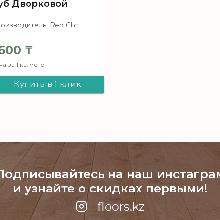
уб Дворковой
оизводитель: Red Clic
600
₸
а за 1 кв. метр
Купить в 1 клик
Ламинат Red Clic
Valley Collection
8731 Дуб
Дворковой
Подписывайтесь на наш инстагра
и узнайте о скидках первыми!
floors.kz