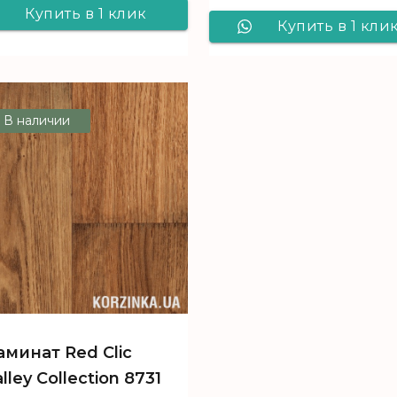
Купить в 1 клик
Купить в 1 кли
Ламинат Red Clic
Ламинат Red Cl
Valley Collection
Valley Collectio
2245 Дуб
В наличии
3093 Дуб
Панський
Днепровский
аминат Red Clic
lley Collection 8731