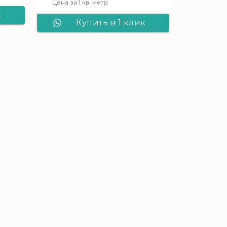
Цена за 1 кв. метр
к
Купить в 1 клик
ic
Ламинат Red Clic
n
Valley Collection
6093 Дуб
Трипольский