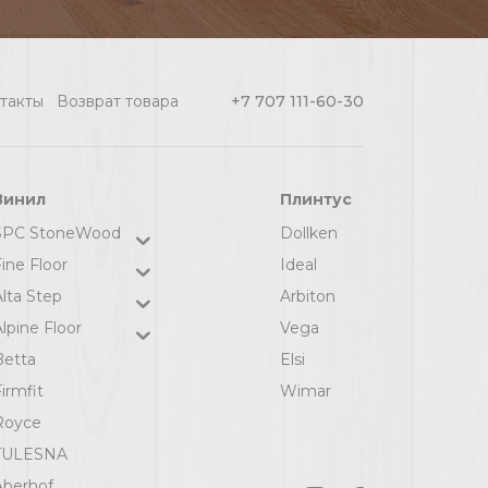
такты
Возврат товара
+7 707 111-60-30
Винил
Плинтус
SPC StoneWood
Dollken
ine Floor
Ideal
Alta Step
Arbiton
lpine Floor
Vega
Betta
Elsi
irmfit
Wimar
Royce
TULESNA
Aberhof