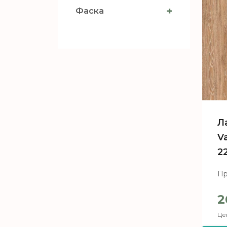
+
Фаска
Л
Va
2
Пр
2
Цен