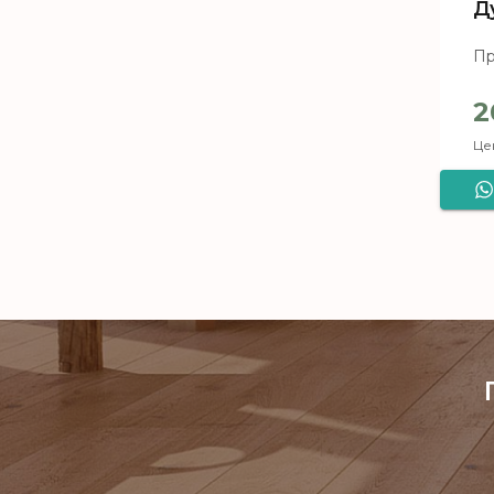
Д
Пр
2
Цен