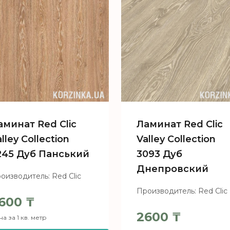
аминат Red Clic
Ламинат Red Clic
lley Collection
Valley Collection
245 Дуб Панський
3093 Дуб
Днепровский
оизводитель: Red Clic
Производитель: Red Clic
600
₸
2600
₸
а за 1 кв. метр