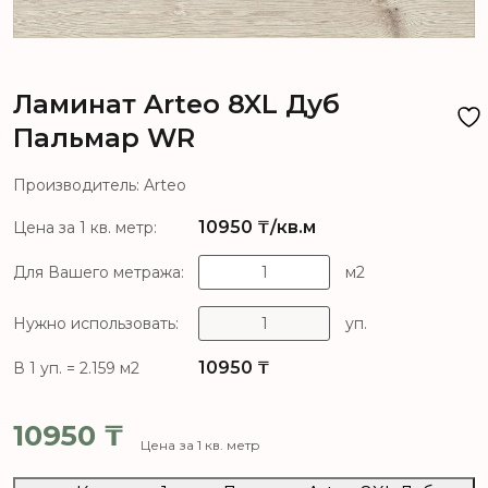
Ламинат Arteo 8XL Дуб
Пальмар WR
Производитель: Arteo
10950
₸/кв.м
Цена за 1 кв. метр:
Для Вашего метража:
м2
Нужно использовать:
уп.
10950
₸
В 1 уп. = 2.159 м2
10950
₸
Цена за 1 кв. метр