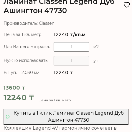
Ламинат Classen Legend Дуб
Ашингтон 47730
Производитель: Classen
12240
₸/кв.м
Цена за 1 кв. метр:
Для Вашего метража:
м2
Нужно использовать:
уп.
12240
₸
В 1 уп. = 2.030 м2
13600
₸
Первоначальная цена составля
12240
₸
Цена за 1 кв. метр
Текущая цена: 12240 ₸.
Купить в 1 клик Ламинат Classen Legend Дуб
Ашингтон 47730
Коллекция Legend 4V гармонично сочетает в