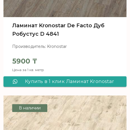
Ламинат Kronostar De Facto Дуб
Робустус D 4841
Производитель: Kronostar
5900
₸
Цена за 1 кв. метр
Купить в 1 клик Ламинат Kronostar
De Facto Дуб Робустус D 4841
В наличии