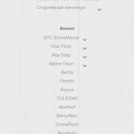
Спортивный линолеум
Винил
SPC StoneWood
Fine Floor
Alta Step
Alpine Floor
Betta
Firmfit
Royce
TULESNA
Aberhof
BerryAlloc
CronaFloor
Noventis