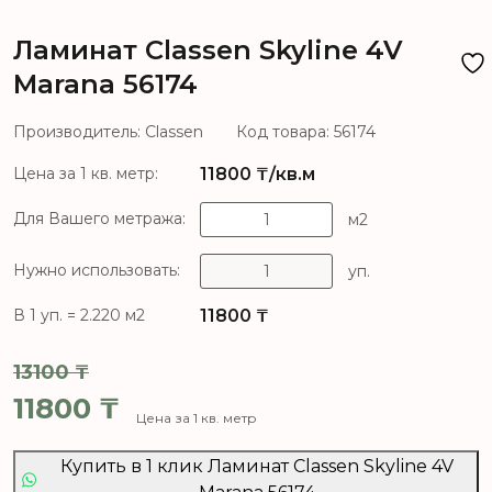
Ламинат Classen Skyline 4V
Marana 56174
Производитель: Classen
Код товара: 56174
11800
₸/кв.м
Цена за 1 кв. метр:
Для Вашего метража:
м2
Нужно использовать:
уп.
11800
₸
В 1 уп. = 2.220 м2
13100
₸
Первоначальная цена составля
11800
₸
Цена за 1 кв. метр
Текущая цена: 11800 ₸.
Купить в 1 клик Ламинат Classen Skyline 4V