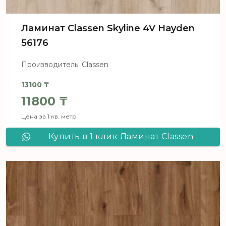
Ламинат Classen Skyline 4V Hayden
56176
Производитель: Classen
13100
₸
Первоначальная цена составля
11800
₸
Цена за 1 кв. метр
Текущая цена: 11800 ₸.
Купить в 1 клик Ламинат Classen
Skyline 4V Hayden 56176