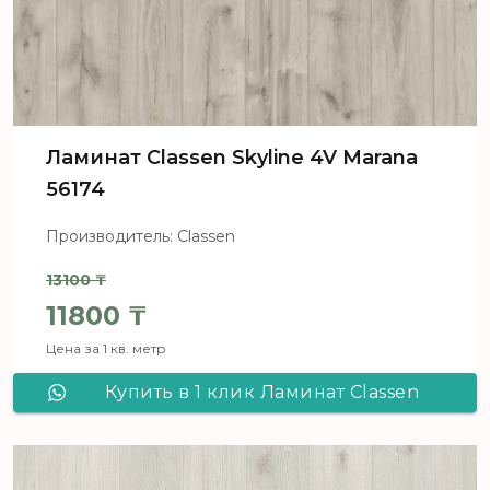
Ламинат Classen Skyline 4V Marana
56174
Производитель: Classen
13100
₸
Первоначальная цена составля
11800
₸
Цена за 1 кв. метр
Текущая цена: 11800 ₸.
Купить в 1 клик Ламинат Classen
Skyline 4V Marana 56174