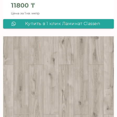
Первоначальная цена составля
11800
₸
Цена за 1 кв. метр
Текущая цена: 11800 ₸.
Купить в 1 клик Ламинат Classen
Skyline 4V Heber 56184