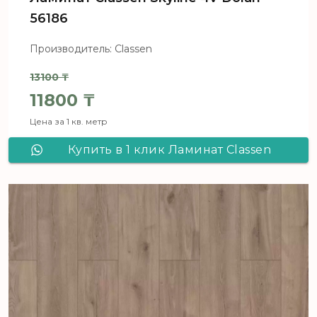
56186
Производитель: Classen
13100
₸
Первоначальная цена составля
11800
₸
Цена за 1 кв. метр
Текущая цена: 11800 ₸.
Купить в 1 клик Ламинат Classen
Skyline 4V Dolan 56186