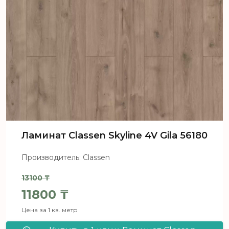
Ламинат Classen Skyline 4V Gila 56180
Производитель: Classen
13100
₸
Первоначальная цена составля
11800
₸
Цена за 1 кв. метр
Текущая цена: 11800 ₸.