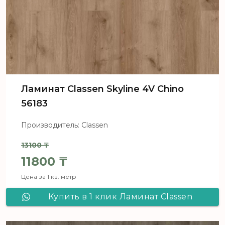
Ламинат Classen Skyline 4V Chino
56183
Производитель: Classen
13100
₸
Первоначальная цена составля
11800
₸
Цена за 1 кв. метр
Текущая цена: 11800 ₸.
Купить в 1 клик Ламинат Classen
Skyline 4V Chino 56183