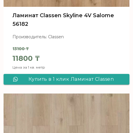
Ламинат Classen Skyline 4V Salome
56182
Производитель: Classen
13100
₸
Первоначальная цена составля
11800
₸
Цена за 1 кв. метр
Текущая цена: 11800 ₸.
Купить в 1 клик Ламинат Classen
Skyline 4V Salome 56182