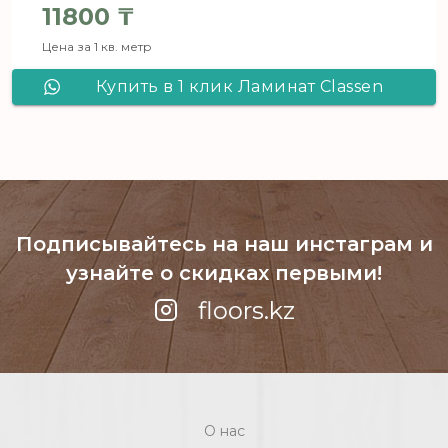
Первоначальная цена составля
11800
₸
Цена за 1 кв. метр
Текущая цена: 11800 ₸.
Купить в 1 клик Ламинат Classen
Skyline 4V Sonolta 56179
Подписывайтесь на наш инстаграм
и
узнайте о скидках первыми!
floors.kz
О нас