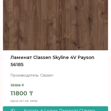
Ламинат Classen Skyline 4V Payson
56185
Производитель: Classen
13100
₸
Первоначальная цена составля
11800
₸
Цена за 1 кв. метр
Текущая цена: 11800 ₸.
Купить в 1 клик Ламинат Classen