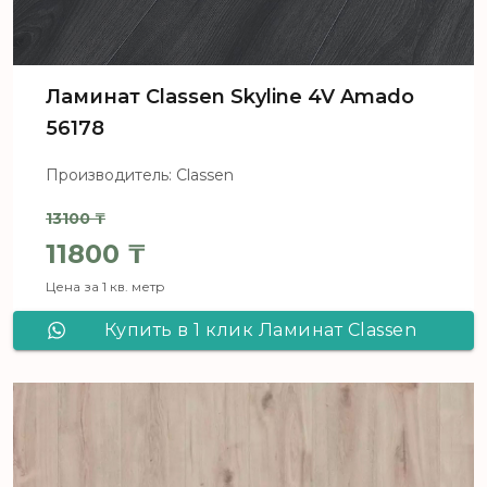
Ламинат Classen Skyline 4V Amado
56178
Производитель: Classen
13100
₸
Первоначальная цена составля
11800
₸
Цена за 1 кв. метр
Текущая цена: 11800 ₸.
Купить в 1 клик Ламинат Classen
Skyline 4V Amado 56178