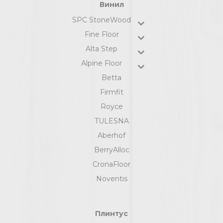
Винил
SPC StoneWood
Fine Floor
Alta Step
Alpine Floor
Betta
Firmfit
Royce
TULESNA
Aberhof
BerryAlloc
CronaFloor
Noventis
Плинтус