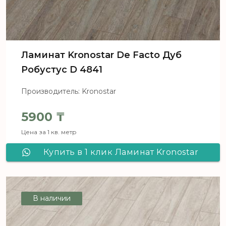
Ламинат Kronostar De Facto Дуб
Робустус D 4841
Производитель: Kronostar
5900
₸
Цена за 1 кв. метр
Купить в 1 клик Ламинат Kronostar
De Facto Дуб Робустус D 4841
В наличии