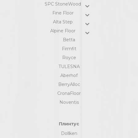
SPC StoneWood
Fine Floor
Alta Step
Alpine Floor
Betta
Firmfit
Royce
TULESNA
Aberhof
BerryAlloc
CronaFloor
Noventis
Плинтус
Dollken