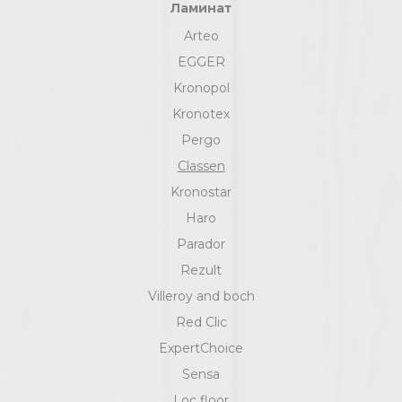
Ламинат
Arteo
EGGER
Kronopol
Kronotex
Pergo
Classen
Kronostar
Haro
Parador
Rezult
Villeroy and boch
Red Clic
ExpertChoice
Sensa
Loc floor