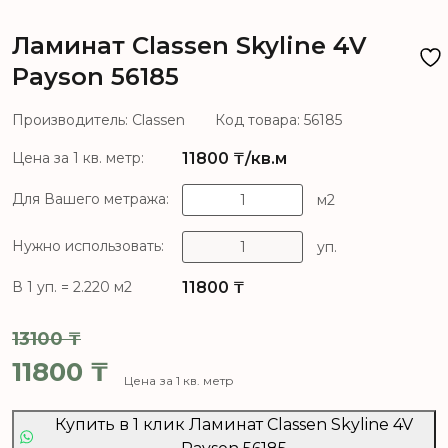
Ламинат Classen Skyline 4V
Payson 56185
Производитель: Classen
Код товара: 56185
11800
₸/кв.м
Цена за 1 кв. метр:
Для Вашего метража:
м2
Нужно использовать:
уп.
11800
₸
В 1 уп. = 2.220 м2
13100
₸
Первоначальная цена составля
11800
₸
Цена за 1 кв. метр
Текущая цена: 11800 ₸.
Купить в 1 клик Ламинат Classen Skyline 4V